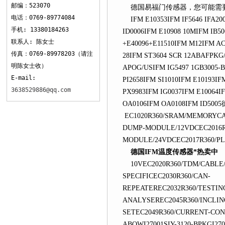
邮编：523070
德国易福门传感器，您可能需要的型
电话：0769-89774084
IFM E10353IFM IF5646 IFA20
手机: 13380184263
ID0006IFM E10908 10MIFM IB
联系人: 陈女士
+E40096+E11510IFM M12IFM AC
传真：0769-89978203（请注
28IFM ST3604 SCR 12ABAFPKG/
明陈女士收）
APOG/USIFM IG5497 1GB3005-B
E-mail:
PI2658IFM SI1010IFM E10193I
3638529886@qq.com
PX9983IFM IG0037IFM E10064IF
OA0106IFM OA0108IFM ID500
EC1020R360/SRAM/MEMORYCAR
DUMP-MODULE/12VDCEC2016R
MODULE/24VDCEC2017R360/PL
德国IFM温度传感器*热卖中
10VEC2020R360/TDM/CABLE/2
SPECIFICEC2030R360/CAN-
REPEATEREC2032R360/TESTIN
ANALYSEREC2045R360/INCLINO
SETEC2049R360/CURRENT-CONT
ABOWI27001SIY-3120-BPKGI270