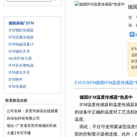
德国
产品目录
型 号
德国易福门IFM
报 价
IFM测距传感器
IFM流量传感器
IFM电磁流量计
I
IFM磁性开关
流
ifm光纤放大器
的
IFM安全继电器
应用
IFM接近开关
IFM附件
E10353IFM德国IFM温度传感器*
IFM传感器
德国IFM温度传感器*热卖中
联系探花在线
IFM温度传感器和温度传感器装
观看
公司名称：东莞市探花在线观看
的设备中正确的温度对工艺流程的
自动化科技有限公司
温度。
地址:广东省东莞市南城区旺南
因此，不仅可使用紧凑型温
大厦1号写字楼
部的控制显示器相连接。此外