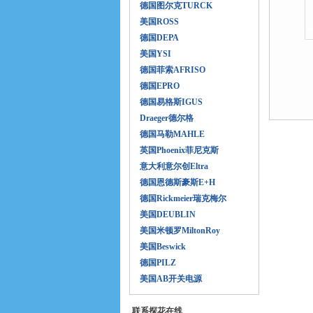
德国图尔克TURCK
美国ROSS
德国DEPA
美国YSI
德国菲索AFRISO
德国EPRO
德国易格斯IGUS
Draeger德尔格
德国马勒MAHLE
英国Phoenix菲尼克斯
意大利意尔创Eltra
德国恩德斯豪斯E+H
德国Rickmeier瑞克梅尔
美国DEUBLIN
美国米顿罗MiltonRoy
美国Beswick
德国PILZ
美国AB开关电源
联系探花在线