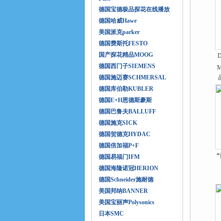
德国宝德极品探花在线播放
德国哈威Hawe
美国派克parker
德国费斯托FESTO
国产探花精品MOOG
德国西门子SIEMENS
德国施迈赛SCHMERSAL
德国库伯勒KUBLER
德国E+H恩德斯豪斯
德国巴鲁夫BALLUFF
德国施克SICK
德国贺德克HYDAC
德国倍加福P+F
德国易福门IFM
德国海隆诺冠HERION
德国Schneider施耐德
美国邦纳BANNER
美国宝丽声Polysonics
日本SMC