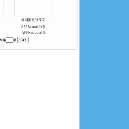
德国黄色91探花
APPRexroth油泵
到第
页