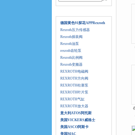
产品目录
德国黄色91探花APPRexroth
Rexroth压力传感器
Rexroth插装阀
Rexroth油泵
rexroth齿轮泵
Rexroth比例阀
Rexroth变频器
REXROTH电磁阀
REXROTH方向阀
REXROTH柱塞泵
REXROTH叶片泵
REXROTH气缸
REXROTH放大器
意大利ATOS阿托斯
美国VICKERS威格士
美国ASCO阿斯卡
美国MAC