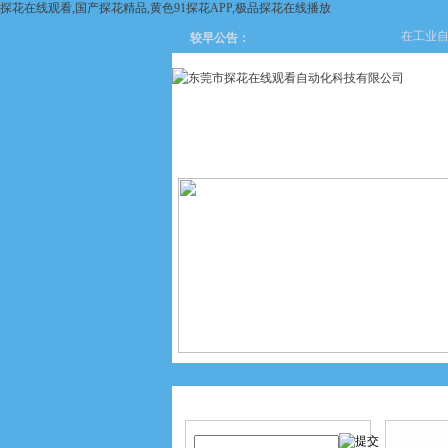
探花在线观看,国产探花精品,黄色91探花APP,极品探花在线播放
在工业自动化
较早公告：
网站首页
关于探花在线观看
产品搜索
产品中