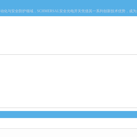
与安全防护领域，SCHMERSAL安全光电开关凭借其一系列创新技术优势，成为众
产品中心
新闻中心
资料下载
技术文章
心