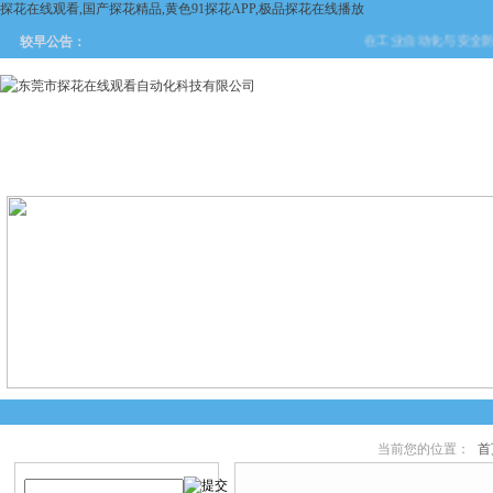
探花在线观看,国产探花精品,黄色91探花APP,极品探花在线播放
在工业自动化与安全防护领
较早公告：
网站首页
关于探花在线观看
产品中心
新闻中
当前您的位置：
首
产品搜索
产品中心