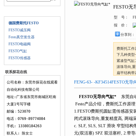
FESTO
产品目录
型 号：
F
德国费斯托FESTO
报 价：
FESTO减压阀
分享到：
Festo真空发生器
FESTO电磁阀
费斯托工作原理
FESTO气缸
下几种类型一
FESTO传感器
紧凑型气缸二
滚珠导向,重
联系探花在线
扁平结构带
观看
FENG-63- -KF34514FESTO无
公司名称：东莞市探花在线观看
自动化科技有限公司
FESTO无导向气缸*
东莞自动
地址:广东省东莞市南城区旺南
Festo产品介绍，费斯托工作原
大厦1号写字楼
1.FESTO费斯托圆缸需传感器安装支
邮编：523070
闭式滚珠导向,重复精度高, 两端
电话：0769-89774084
c. SLF, SLS, SLT 滑块 
手机: 13380184263
元(双活塞) SPZ 双活塞杆, 2.带导
联系人: 陈女士