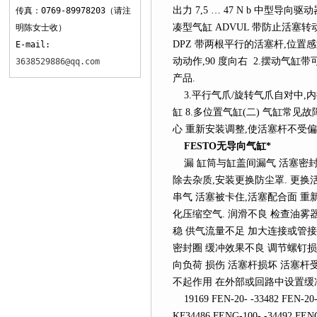
出力 7,5 … 47 N b 中型导向
传真：0769-89978203（请注
凑型气缸 ADVUL 带防止活塞转
明陈女士收）
DPZ 带两根平行的活塞杆,位置感
E-mail:
动动作,90 度向右 2.摆动气缸带
3638529886@qq.com
产品.
3.平行气爪/旋转气爪自对中,内抓取
缸 8.多位置气缸(二) 气缸常见
心 重新安装调整,使活塞杆不受偏
FESTO无导向气缸*
漏 缸筒与缸盖间漏气 活塞密封
除去杂质,安装更换防尘罩. 更换活
串气 活塞被卡住,活塞配合面 重
化压缩空气. 润滑不良 检查油雾
稳 供气流量不足 加大连接或管接
密封圈 缓冲效果不良 调节螺钉损
向负荷 损伤 活塞杆损坏 活塞杆
不起作用 在外部或回路中设置缓冲机
19169 FEN-20- -33482 FEN-20- 
KF34486 FENG-100- -34492 FEN