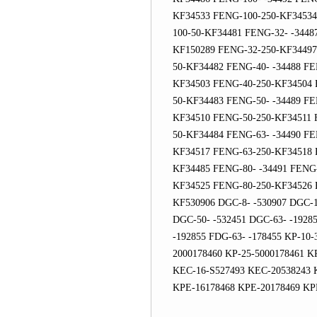
KF34533 FENG-100-250-KF34534
100-50-KF34481 FENG-32- -344
KF150289 FENG-32-250-KF34497
50-KF34482 FENG-40- -34488 F
KF34503 FENG-40-250-KF34504 
50-KF34483 FENG-50- -34489 F
KF34510 FENG-50-250-KF34511 
50-KF34484 FENG-63- -34490 F
KF34517 FENG-63-250-KF34518 
KF34485 FENG-80- -34491 FENG
KF34525 FENG-80-250-KF34526 
KF530906 DGC-8- -530907 DGC-1
DGC-50- -532451 DGC-63- -19285
-192855 FDG-63- -178455 KP-10-
2000178460 KP-25-5000178461 K
KEC-16-S527493 KEC-20538243 
KPE-16178468 KPE-20178469 KP