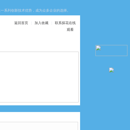
列创新技术优势，成为众多企业的选择。这些优势不仅提升了设备的安全性，还优化
返回首页
|
加入收藏
|
联系探花在线
观看
在线服务
联系探花在线观看
 SMT0-1-PS-S-LED-24-C德国festo传感器*销售中