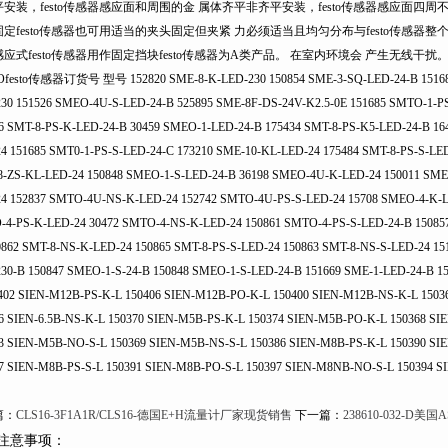
装，festo传感器感应面和周围的金 属体齐平非齐平安装，festo传感器感应面四
定festo传感器也可用适当的夹头固定但夹紧 力必须适当且均匀分布与festo传感器整个 面
应式festo传感器用作固定挡块festo传感器为A类产品。 在室内环境会 产生无线干扰
Ofesto传感器订货号 型号 152820 SME-8-K-LED-230 150854 SME-3-SQ-LED-24-B 151685
30 151526 SMEO-4U-S-LED-24-B 525895 SME-8F-DS-24V-K2.5-0E 151685 SMTO-1-P
6 SMT-8-PS-K-LED-24-B 30459 SMEO-1-LED-24-B 175434 SMT-8-PS-K5-LED-24-B 16
4 151685 SMT0-1-PS-S-LED-24-C 173210 SME-10-KL-LED-24 175484 SMT-8-PS-S-LED
-ZS-KL-LED-24 150848 SMEO-1-S-LED-24-B 36198 SMEO-4U-K-LED-24 150011 SM
4 152837 SMTO-4U-NS-K-LED-24 152742 SMTO-4U-PS-S-LED-24 15708 SMEO-4-K-L
4-PS-K-LED-24 30472 SMTO-4-NS-K-LED-24 150861 SMTO-4-PS-S-LED-24-B 150857
0862 SMT-8-NS-K-LED-24 150865 SMT-8-PS-S-LED-24 150863 SMT-8-NS-S-LED-24 1
30-B 150847 SMEO-1-S-24-B 150848 SMEO-1-S-LED-24-B 151669 SME-1-LED-24-B 15
402 SIEN-M12B-PS-K-L 150406 SIEN-M12B-PO-K-L 150400 SIEN-M12B-NS-K-L 15036
6 SIEN-6.5B-NS-K-L 150370 SIEN-M5B-PS-K-L 150374 SIEN-M5B-PO-K-L 150368 S
3 SIEN-M5B-NO-S-L 150369 SIEN-M5B-NS-S-L 150386 SIEN-M8B-PS-K-L 150390 S
7 SIEN-M8B-PS-S-L 150391 SIEN-M8B-PO-S-L 150397 SIEN-M8NB-NO-S-L 150394 S
：
CLS16-3F1A1R/CLS16-德国E+H流量计厂家现货销售
下一篇：
238610-032-
注意事项：