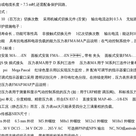
或电缆长度 > 7.5 m时,还需配备保护回路。
：
到 10 （百万次）切换次数 采用机械式切换元件 (舌簧) 输出电流达到 0.5 A
护措施电子：
命长，功能可靠性高 非接触式切换元件 1亿次切换次数 输出电流：能达
能 具有抗电感和电容负载的能力压力表FMA\MA产品说明：在气动控制系统中
7-1标准：
装 MA-…-EN 面板式安装 FMA-…-EN ，带有 夹头 面板式安装FMA-…-
QS 快 插式接头 压力表MA用于 D 系列三连件 压力表MA 用于 M系列三连件计量单位
 psi Mega Pascal 红绿色显示用以实现压力监控，并 配有可调节的指示器窗口
，可调式指示器窗口采用 透明识别元件，并印有红色分段。在持续使用时，压力表所承
力表FMAP\MAP产品说明：
力表用于测量和显示气动控制系统的压力 (如：用于LRP精密 调压阀)。 和标准压力表相
r/psi 单元，分度精细。精密压力表，符合EN 837-1 直接安装 MAP-40-…-1/8-EN
工况（静态压力）而言，压 力表zui大只能承受四分之三满量程的负载。
o传感器SIEN尺寸：
m 外径 6.5 mm 外径 M5 外螺纹 M8x1 外螺纹 M12x1 外螺纹 M18x1 外螺纹 
… 30 V DC15 … 34 V DC20 … 265 V AC 可选择PNP或NPN 输出 NC, N
或电缆连接或端子连接 带有两线的派生型号特点：