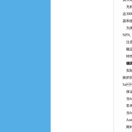
无机械
达30
器和接
为测试
NPN
注意
额定
特性值
德国
实际切
效的切
Sa
保证的
当fe
常闭连
当fe
Ant
两种输