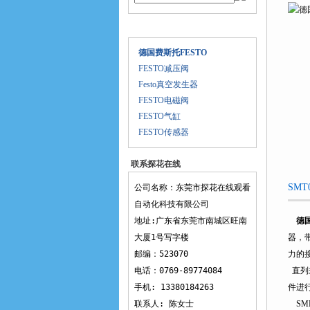
产品目录
德国费斯托FESTO
FESTO减压阀
Festo真空发生器
FESTO电磁阀
FESTO气缸
FESTO传感器
联系探花在线
观看
SMT
公司名称：东莞市探花在线观看
自动化科技有限公司
地址:广东省东莞市南城区旺南
德国
大厦1号写字楼
器
邮编：523070
力的接
电话：0769-89774084
直列
手机: 13380184263
件进行
联系人: 陈女士
SME