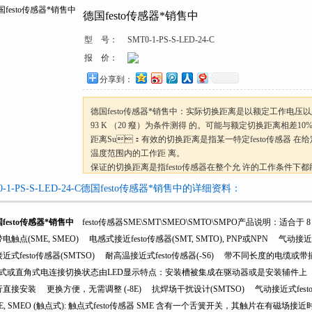
德国festo传感器*销售中
型 号：
SMT0-1-PS-S-LED-24-C
报 价：
分享到：
德国festo传感器*销售中：实际切换距离是以额定工作电压
93 K （20 癈）为条件测得 的。可能与额定切换距离相差1
距离Su：有效的切换距离是指某一特定festo传感器 在
温度范围内的工作距 离。
保证的切换距离是指festo传感器在整个允 许的工作条件下
离。 它 位于0和Z低可用切换距离值之间。
0-1-PS-S-LED-24-C德国festo传感器*销售中的详细资料：
festo传感器*销售中
festo传感器SME\SMT\SMEO\SMTO\SMPO产品说明：适合于
，带电触点(SME, SMEO) 电感式接近festo传感器(SMT, SMTO), PNP或NPN 气
近式festo传感器(SMTSO) 耐高温接近式festo传感器(-S6) 带不同长度的电缆或带插头
式或直角式电连接切换状态由LED显示特点：安装槽被集成在驱动器或是安装辅
直接安装 更换方便，无需调整 (-8E) 抗焊场干扰设计(SMTSO) 气动接近式festo传
, SMEO (触点式): 触点式festo传感器 SME 含有一个舌簧开关，其触片在有磁场接