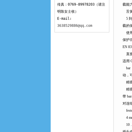
传真：0769-89978203（请注
载能力
明陈女士收）
舌簧式
E-mail:
5 
3638529886@qq.com
载的保
使用寿
保护功
EN 83
直接安
适用 
bar
动
精密压
精密压
带 ba
对连续
fest
4 m
10 
插头