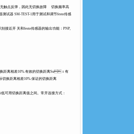
触点反弹，因此无切换故障 切换频率高
测试器 SM-TEST-1用于测试和调节festo传感
开 关和festo传感器的输出功能：PNP,
定切换距离相差10%.有效的切换距离Su：有
实际切换距离相差10%.保证的切换距离
i低可用切换距离值之间。常开连接方式：