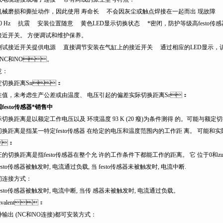
磨损和撕扯动作，因此使用 寿命长 不会因灰尘或触点焊接在一起而出 现故障 无
00 Hz 抗震 安装位置随意 黄色LED显示切换状态 *密闭，防护等级高festo传感器
近开关。 方便调试和维护保养。
接近开关提供电源 直接调节安装在气缸上的接近开关 通过相应的LED显示，识别接近
, NC和NO。
：
切换距离Sn：
，未考虑生产公差或由温度、 电压引起的偏差实际切换距离Sr：
festo传感器*销售中
换距离是以额定工作电压以及 环境温度 93 K (20 癈)为条件测得 的。可能与额
换距离是指某一特定festo传感器 在给定的电压和温度范围内的工作距 离。 可能和
：
切换距离是指festo传感器在整个允 许的工作条件下都能工作的距离。 它 位于0和zu
sto传感器被触发时, 电流通过负载, 当 festo传感器未被触发时, 电流中断.
接方式：
sto传感器被触发时, 电流中断, 当传 感器未被触发时, 电流通过负载。
ivalent：
出 (NC和NO连接)都可安装方式：