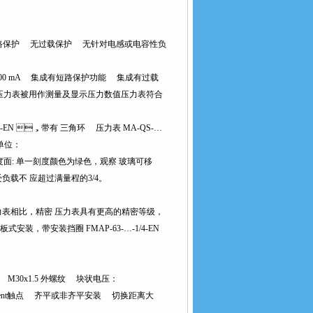
 无短路保护 无过载保护 无针对电感或电容性负
到100 mA 集成有短路保护功能 集成有过载
，压力表被用作测量及显示压力数值压力表符合
EN ，带有 三角环 压力表 MA-QS-…
：
刻度面: 单一刻度颜色为绿色，观察 玻璃可移
受负载不 应超过满量程的3/4。
比，精密 压力表具有更高的精密等级，
 面板式安装，带安装挡圈 FMAP-63-…-1/4-EN
M30x1.5 外螺纹 块状电压：
O或antivalent触点 齐平或非齐平安装 切换距离大