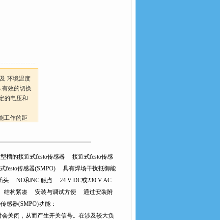
以及 环境温度
0%.有效的切换
给定的电压和
都能工作的距
 8 型槽的接近式festo传感器 接近式festo传感
动接近式festo传感器(SMPO) 具有焊场干扰抵御能
 NO和NC 触点 24 V DC或230 V AC
件上 结构紧凑 安装与调试方便 通过安装附
感器(SMPO)功能：
近时会关闭，从而产生开关信号。在涉及较大负