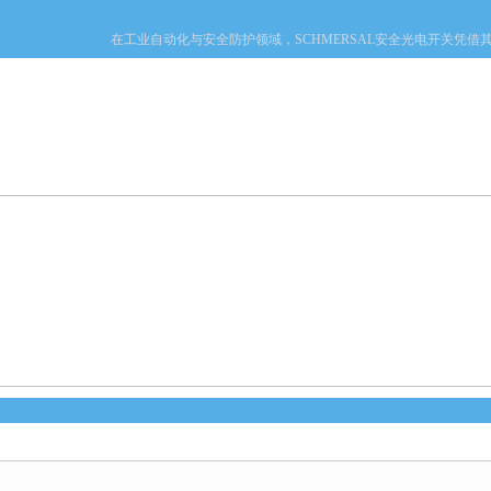
在工业自动化与安全防护领域，SCHMERSAL安全光电开关凭借其一系
产品中心
新闻中心
资料下载
技术文章
心
当前您的位置：
首页
>
产品中心
>
德国费斯托FESTO
>
FESTO传感器
>