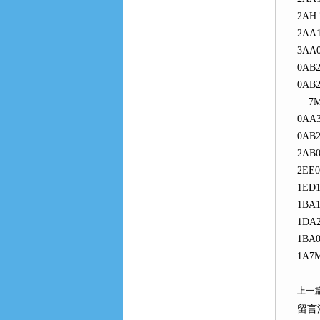
2AH 
2AA1
3AA0
0AB2
0AB2
7ML1
0AA3
0AB2
2AB0
2EE0
1ED1
1BA1
1DA2
1BA0
1A7M
上一篇
留言