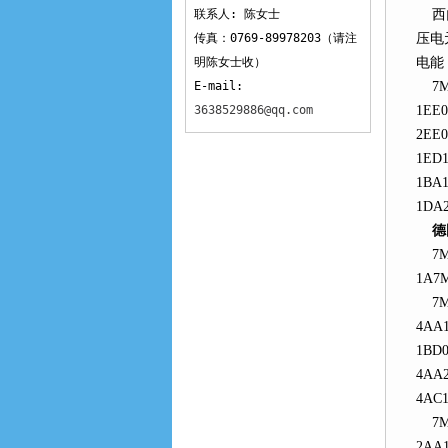
联系人: 陈女士
西门
传真：0769-89978203（请注
压电
明陈女士收）
电能
E-mail:
7ML1
3638529886@qq.com
1EE0
2EE0
1ED1
1BA1
1DA2
德国
7ML5
1A7M
7ML1
4AA1
1BD0
4AA2
4AC1
7ML
2AA1