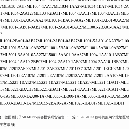
7MLs830-2AH7ML1034-1AA17ML1034-1AA27ML1034-1BA17ML1034-2A
17ML1034-2AA127ML1034-2BA117ML1034-1AA117ML1034-3AA117ML5
17ML1001-1AA01-0AA27ML1001-1BA01-0AA27ML1001-1AB01-0AA27M
7ML1001-1AB01-0AB27ML1001-2AA01-0AA27ML1001-2BA01-0AA27ML
?
001-2BA01-0AB27ML1001-2AB01-0AB27ML1001-5AA01-0AA37ML100
7ML1001-5AA01-0AB27ML1001-5BA01-0AB27ML1001-5AB01-0AB27ML
7ML5001-3AA01-0AA27ML5001-5AA01-0AA37ML1004-1AA10-1AB07ML
7ML1004-1AA10-2BB07ML1004-2AA10-1AB07ML1004-2AA10-1BB07ML1
07ML12012AE007ML1201-2AE007ML12011EC107ML1201-1EC107ML120
07ML12012EA107ML1201-2EA107ML12012AA107ML1201-2AA107ML12
17ML5221-1BA127ML5221-1BA217ML5221-1BA257ML5221-1DA117ML5
57ML5221-2DA117ML5221-2BA117ML5221-1AA117ML5221-1CA117ML5
0-1A7ML5033-1AA00-1A7ML5033-1BB00-1A7ML5033-1BA10-1A7ML503
L5033-2BA10-1A7ML5033-2BA10-2A7ML1025-1BD017ML1025-1BD11
：
德国西门子SIEMENS兼容模块现货销售
下一篇：
J761-003A穆格伺服阀华北地区
注意事项：