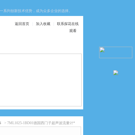
列创新技术优势，成为众多企业的选择。这些优势不仅提升了设备的安全性，还优化了
返回首页
|
加入收藏
|
联系探花在线
观看
在线服务
联系探花在线观看
S
> 7ML1025-1BD01德国西门子超声波流量计*