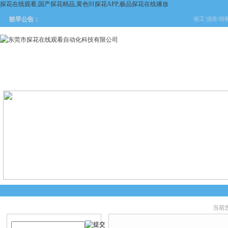
探花在线观看,国产探花精品,黄色91探花APP,极品探花在线播放
在工业自动化与安
较早公告：
网站首页
关于探花在线观看
产品中心
新闻中
当前您
产品搜索
产品中心