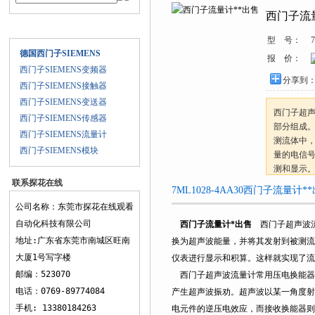
西门子流
产品目录
型 号：
德国西门子SIEMENS
报 价：
西门子SIEMENS变频器
分享到
西门子SIEMENS接触器
西门子SIEMENS变送器
西门子超声
西门子SIEMENS传感器
部分组成
西门子SIEMENS流量计
测流体中
西门子SIEMENS模块
量的电信号
测和显示
联系探花在线
7ML1028-4AA30西门子流量计*
观看
公司名称：东莞市探花在线观看
自动化科技有限公司
西门子流量计*出售
西门子超声波流
地址:广东省东莞市南城区旺南
换为超声波能量，并将其发射到被测
大厦1号写字楼
仪表进行显示和积算。这样就实现了流
邮编：523070
西门子超声波流量计常用压电换能器。
电话：0769-89774084
产生超声波振劝。超声波以某一角度射入流
手机: 13380184263
电元件的逆压电效应，而接收换能器则是