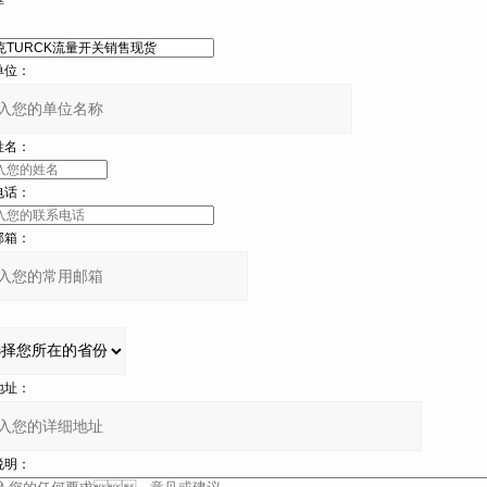
：
：
名：
：
：
：
：
：