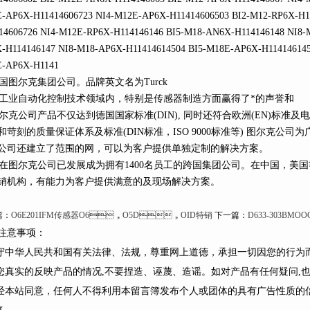
-AP6X-H11414606723 NI4-M12E-AP6X-H11414606503 BI2-M12-RP6X-H1
14606726 NI4-M12E-RP6X-H114146146 BI5-M18-AN6X-H114146148 NI8-
-H114146147 NI8-M18-AP6X-H11414614504 BI5-M18E-AP6X-H114146145
-AP6X-H1141
图尔克集团公司。品牌英文名为Turck
业自动化控制技术领域内，特别是传感器制造方面赢得了*的声誉和
克公司产品不仅达到德国国家标准(DIN), 同时还符合欧洲(EN)标准及电工委
和苛刻的质量保证体系及标准(DIN标准，ISO 9000标准等) 图尔克公
公司还建立了范围的网，可以为客户提供单独定制的解决方案。
图尔克公司已发展成为拥有1400名员工的跨国集团公司。在中国，美国等
销机构，有能力为客户提供满意的及现场解决方案。
：
O6E201IFM传感器O6，O5D，OID特销
下一篇：
D633-303B
意事项：
遵守中华人民共和国有关法律、法规，尊重网上道德，承担一切因您的行
您真实的反映产品的情况,不要捏造、诬蔑、造谣。如对产品有任何疑问,也可
未经本站同意，任何人不得利用本留言簿发布个人或团体的具有广告性质的信息或
框