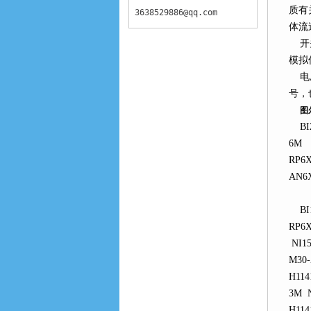
质有关
3638529886@qq.com
体流
开关量
模拟信
电压信
号
图
BI2-
6M B
RP6X
AN6X
BI10
RP6X
NI15
M30-
H114
3M N
H114