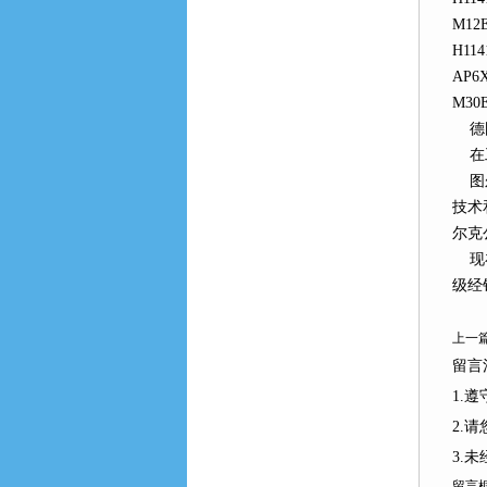
M12E
H114
AP6X
M30E
德国
在工
图尔
技术
尔克
现在
级经
上一篇
留言注
1.
2.请
3.
留言