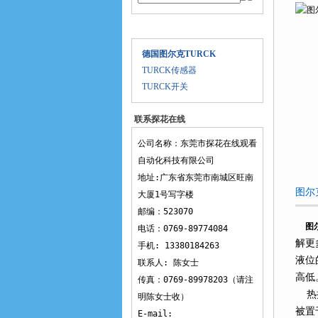
产品目录
德国图尔克TURCK
TURCK传感器
TURCK开关
联系探花在线
观看
公司名称：东莞市探花在线观看
自动化科技有限公司
地址:广东省东莞市南城区旺南
图尔克
大厦1号写字楼
邮编：523070
图
电话：0769-89774084
解更
手机: 13380184263
液位
联系人: 陈女士
高低
传真：0769-89978203（请注
热扩
明陈女士收）
被置
E-mail: