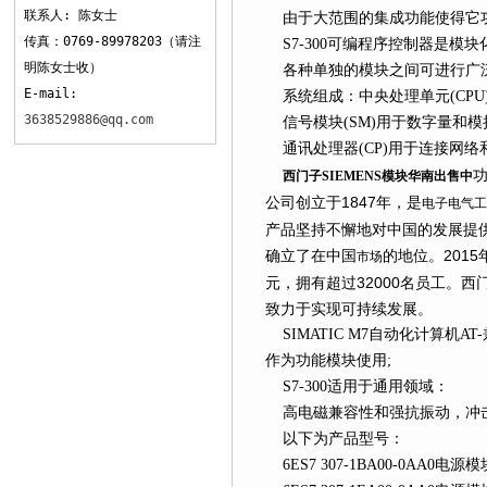
联系人: 陈女士
由于大范围的集成功能使得它功
传真：0769-89978203（请注
S7-300可编程序控制器是模块
明陈女士收）
各种单独的模块之间可进行广泛
E-mail:
系统组成：中央处理单元(CP
3638529886@qq.com
信号模块(SM)用于数字量和模拟
通讯处理器(CP)用于连接网络
功
西门子SIEMENS模块华南出售中
公司创立于1847年，是
电子电气工
产品坚持不懈地对中国的发展提供全面
确立了在中国
的地位。20
市场
元，拥有超过32000名员工
致力于实现可持续发展。
SIMATIC M7自动化计算机A
作为功能模块使用;
S7-300适用于通用领域：
高电磁兼容性和强抗振动，冲击性
以下为产品型号：
6ES7 307-1BA00-0AA0电源模块