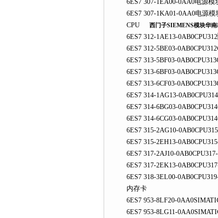
6ES7 307-1EA00-0AA0电源模块
6ES7 307-1KA01-0AA0电源模块
CPU
西门子SIEMENS模块华
6ES7 312-1AE13-0AB0CP
6ES7 312-5BE03-0AB0CPU3
6ES7 313-5BF03-0AB0CPU31
6ES7 313-6BF03-0AB0CPU31
6ES7 313-6CF03-0AB0CPU3
6ES7 314-1AG13-0AB0CPU31
6ES7 314-6BG03-0AB0CPU314C
6ES7 314-6CG03-0AB0CPU314C
6ES7 315-2AG10-0AB0CPU315
6ES7 315-2EH13-0AB0CPU315
6ES7 317-2AJ10-0AB0CPU317
6ES7 317-2EK13-0AB0CPU317
6ES7 318-3EL00-0AB0CPU319
内存卡
6ES7 953-8LF20-0AA0SIMATI
6ES7 953-8LG11-0AA0SIMATI