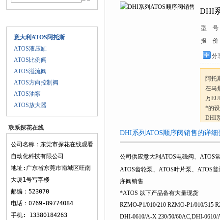
DHI
产品目录
型 号
意大利ATOS阿托斯
报 价
ATOS液压缸
分享
ATOS比例阀
ATOS溢流阀
阿托斯
ATOS方向控制阀
在马焦
ATOS油泵
万EU
ATOS放大器
*的
DHI
联系探花在线
DHI系列ATOS顺序阀销售的详细资料
观看
公司名称：东莞市探花在线观看
自动化科技有限公司
公司供应意大利ATOS电磁阀、ATOS常规阀
地址:广东省东莞市南城区旺南
ATOS齿轮泵、ATOS叶片泵、ATOS普
大厦1号写字楼
序阀销售
邮编：523070
*ATOS 以下产品备有大量现货
电话：0769-89774084
RZMO-P1/010/210 RZMO-P1/010/315 R
手机: 13380184263
DHI-0610/A-X 230/50/60AC,DHI-0610/A