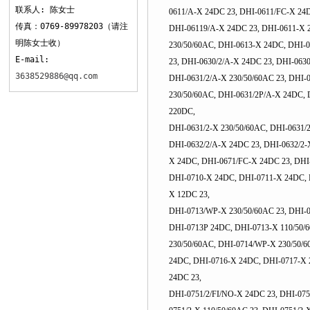
联系人: 陈女士
0611/A-X 24DC 23, DHI-0611/FC-X 24D
传真：0769-89978203（请注
DHI-06119/A-X 24DC 23, DHI-0611-X 
明陈女士收）
230/50/60AC, DHI-0613-X 24DC, DHI-0
E-mail:
23, DHI-0630/2/A-X 24DC 23, DHI-063
3638529886@qq.com
DHI-0631/2/A-X 230/50/60AC 23, DHI-
230/50/60AC, DHI-0631/2P/A-X 24DC, 
220DC,
DHI-0631/2-X 230/50/60AC, DHI-0631/
DHI-0632/2/A-X 24DC 23, DHI-0632/2-
X 24DC, DHI-0671/FC-X 24DC 23, DHI-
DHI-0710-X 24DC, DHI-0711-X 24DC, D
X 12DC 23,
DHI-0713/WP-X 230/50/60AC 23, DHI-
DHI-0713P 24DC, DHI-0713-X 110/50/
230/50/60AC, DHI-0714/WP-X 230/50/6
24DC, DHI-0716-X 24DC, DHI-0717-X 
24DC 23,
DHI-0751/2/FI/NO-X 24DC 23, DHI-075