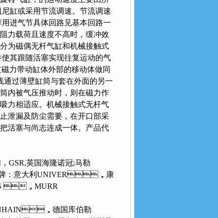
尼缸或采用节流调速。节流调速
推荐用进气节具体回路见基本回路一
在阻力载荷且速度不高时，缓冲效
气缸气缸分为磁偶无杆气缸和机械接触式
，并使其跟随活塞实现往复运动的气
：活塞通过磁力带动缸体外部的移动体做同
，磁力线通过薄壁缸筒与套在外面的另一
内被气压推动时，则在磁力作
环的吸力相适应。机械接触式无杆气
了防止泄漏及防尘需要，在开口部采
，把活塞与尚志连成一体。产品代
，GSR,英国海隆诺冠;马勒
牌：意大利UNIVER，康
ICS ，MURR
EIDENHAIN，德国库伯勒