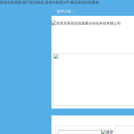
探花在线观看,国产探花精品,黄色91探花APP,极品探花在线播放
较早公告：
网站首页
关于探花在线观看
产品搜索
产品中
当前您