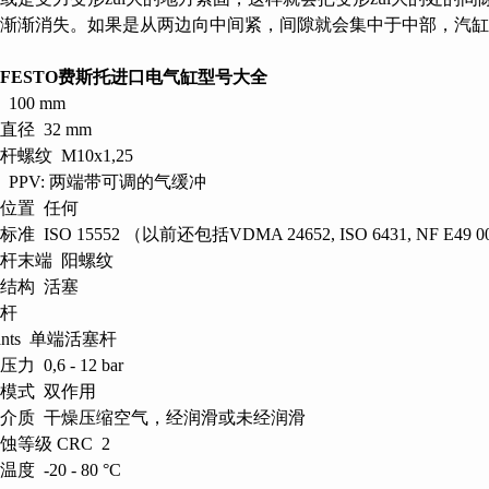
渐渐消失。如果是从两边向中间紧，间隙就会集中于中部，汽
FESTO费斯托进口电气缸型号大全
100 mm
直径 32 mm
杆螺纹 M10x1,25
 PPV: 两端带可调的气缓冲
位置 任何
准 ISO 15552 （以前还包括VDMA 24652, ISO 6431, NF E49 003
杆末端 阳螺纹
结构 活塞
杆
iants 单端活塞杆
力 0,6 - 12 bar
模式 双作用
介质 干燥压缩空气，经润滑或未经润滑
蚀等级 CRC 2
度 -20 - 80 °C