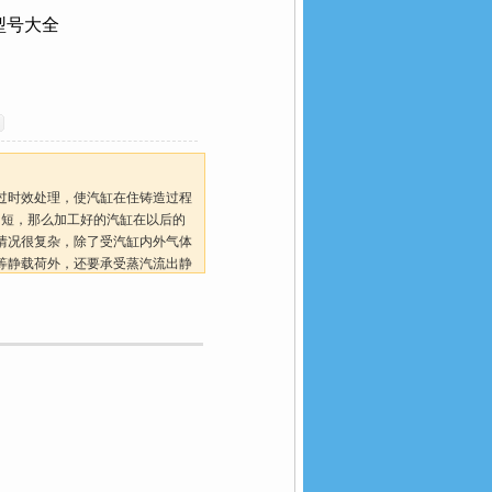
型号大全
时效处理，使汽缸在住铸造过程
，那么加工好的汽缸在以后的
情况很复杂，除了受汽缸内外气体
载荷外，还要承受蒸汽流出静
种连接管道冷热状态下对汽缸的作用