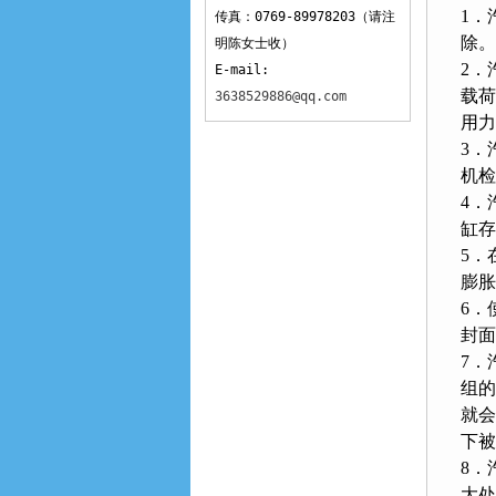
1．
传真：0769-89978203（请注
除
明陈女士收）
2．
E-mail:
载荷
3638529886@qq.com
用力
3．
机检
4．
缸存
5．
膨胀
6．
封面
7．
组的
就会
下被
8．
大处