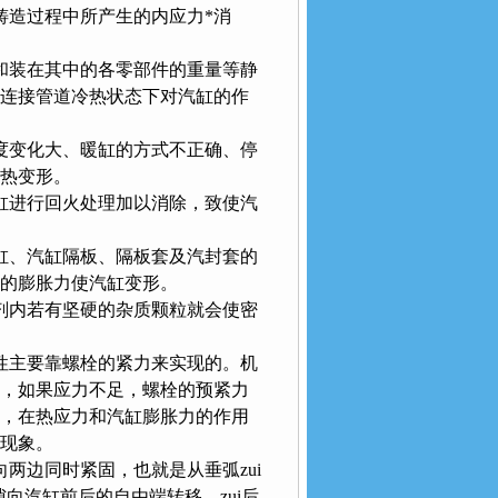
在住铸造过程中所产生的内应力*消
差和装在其中的各零部件的重量等静
及各种连接管道冷热状态下对汽缸的作
变化大、暖缸的方式不正确、停
。
行回火处理加以消除，致使汽
、汽缸隔板、隔板套及汽封套的
膨胀力使汽缸变形。
密封剂内若有坚硬的杂质颗粒就会使密
主要靠螺栓的紧力来实现的。机
，如果应力不足，螺栓的预紧力
，在热应力和汽缸膨胀力的作用
现象。
边同时紧固，也就是从垂弧zui
汽缸前后的自由端转移，zui后