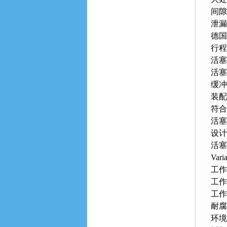
间隙
泄漏
德国
行程 
活塞
活塞
缓冲
装配
符合标
活塞
设计
活塞
Var
工作压
工作
工作
耐腐
环境温