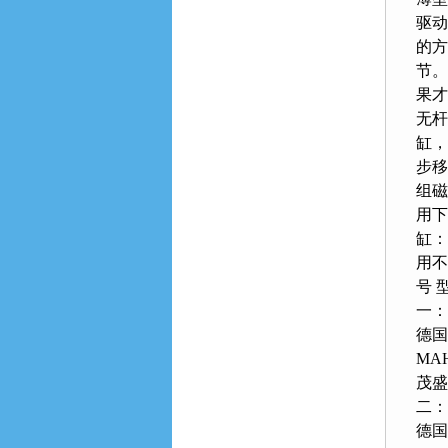
驱动
的方
节
果才
无杆
缸
步移
组磁
用下
缸
用不
号 
一
德国
MA
茂盛
二
德国品