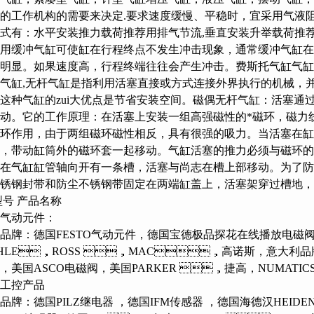
的工作机构的需要来决定.要求速度缓慢、平稳时，宜采用气液阻
式有：水平安装推力载荷推荐用排气节流,垂直安装升举载荷
。用缓冲气缸可使缸在行程终点不发生冲击现象，通常缓冲气缸
明显。如果速度高，行程终端往往会产生冲击。费斯托
气缸,无杆气缸是指利用活塞直接或方式连接外界执行的机械
，这种气缸的zui大优点是节省安装空间。磁偶无杆气缸
动。它的工作原理：在活塞上安装一组高强磁性的*磁环
环作用，由于两组磁环磁性相反，具有很强的吸力。当活塞在缸筒
，带动缸筒外的磁环套一起移动。气缸活塞的推力必须与磁
：在气缸缸管轴向开有一条槽，活塞与尚志在槽上部移动。为
锈钢封带和防尘不锈钢带固定在两端缸盖上，活塞架穿过槽地
型号 产品名称
：气动元件：
品牌：德国FESTO气动元件，德国宝德极品探花在线播放电磁阀
HLE，ROSS ，MAC，高诺斯，意大利品
，美国ASCO电磁阀，美国PARKER ，捷高，NUMAT
：工控产品
牌：德国PILZ继电器 ，德国IFM传感器 ，德国海德汉H