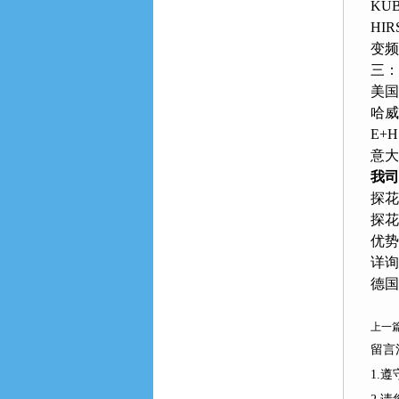
KU
HI
变频器
三
美国
哈威
E+H
意大
我司
探花
探花
优势
详询
德国
上一篇
留言
1.