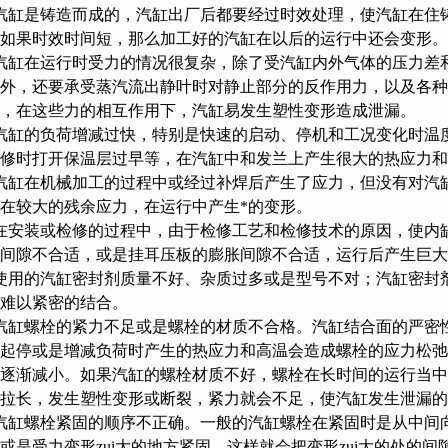
汽缸是铸造而成的，汽缸出厂后都要经过时效处理，使汽缸
。如果时效时间短，那么加工好的汽缸在以后的运行中还会变形。
汽缸在运行时受力的情况很复杂，除了受汽缸内外气体的压力
外，还要承受蒸汽流出静叶时对静止部分的反作用力，以
，在这些力的相互作用下，汽缸易发生塑性变形造成泄漏。
汽缸的负荷增减过快，特别是快速的启动、停机和工况变化时温度
修时打开保温层过早等，在汽缸中和发兰上产生很大的热应力和热变形
汽缸在机械加工的过程中或经过补焊后产生了应力，但没有对汽缸进
在较大的残余应力，在运行中产生*的变形。
在安装或检修的过程中，由于检修工艺和检修技术的原因，使内缸
间隙不合适，或是挂耳压板的膨胀间隙不合适，运行后产生巨大的
使用的汽缸密封剂质量不好、杂质过多或是型号不对；汽缸
难以紧密的结合。
汽缸螺栓的紧力不足或是螺栓的材质不合格。汽缸结合面的严密性
起停或是增减负荷时产生的热应力和高温会造成螺栓的应力松弛
逐渐减小。如果汽缸的螺栓材质不好，螺栓在长时间的运行当中
拉长，发生塑性变形或断裂，紧力就会不足，使汽缸发生泄漏的
汽缸螺栓紧固的顺序不正确。一般的汽缸螺栓在紧固时是从中间向两
或是受力变形zui大的地方紧固，这样就会把变形zui大的处的间隙向