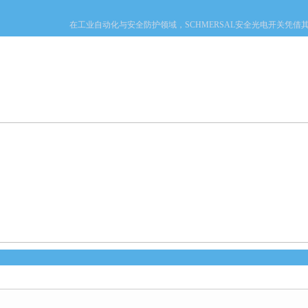
在工业自动化与安全防护领域，SCHMERSAL安全光电开关凭借其一系列创
产品中心
新闻中心
资料下载
技术文章
心
的位置：
首页
>
产品中心
>
德国费斯托FESTO
>
FESTO气缸
> DNCE-