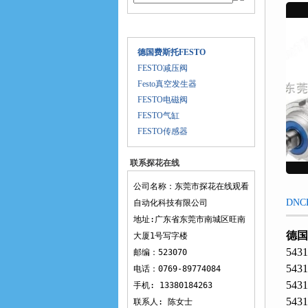
产品目录
德国费斯托FESTO
FESTO减压阀
Festo真空发生器
FESTO电磁阀
FESTO气缸
FESTO传感器
联系探花在线
观看
公司名称：东莞市探花在线观看
DNC
自动化科技有限公司
地址:广东省东莞市南城区旺南
德国
大厦1号写字楼
543
邮编：523070
543
电话：0769-89774084
543
手机: 13380184263
543
联系人: 陈女士