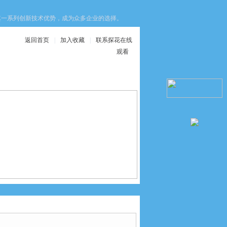
新技术优势，成为众多企业的选择。这些优势不仅提升了设备的安全性，还优化了生产效
返回首页
|
加入收藏
|
联系探花在线
观看
在线服务
联系探花在线观看
32-200-LS-1德国FESTO费斯托进口电气缸型号大全