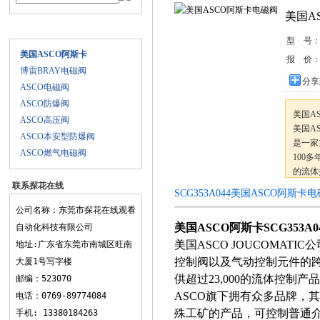
美国A
产品目录
型 号
美国ASCO阿斯卡
报 价
博雷BRAY电磁阀
分享到
ASCO电磁阀
ASCO防爆阀
美国AS
ASCO高压阀
美国AS
ASCO本安型防爆阀
是一家
ASCO燃气电磁阀
100多
的流体控制
联系探花在线
ASCO
SCG353A044美国ASCO阿斯卡电
通用型
观看
公司名称：东莞市探花在线观看
美国ASCO阿斯卡SCG353A
自动化科技有限公司
美国ASCO JOUCOMAT
地址:广东省东莞市南城区旺南
控制阀以及气动控制元件的跨国公司
大厦1号写字楼
供超过23,000的流体控制产品
邮编：523070
ASCO旗下拥有众多品牌
电话：0769-89774084
殊工矿的产品，可控制普通介质
手机: 13380184263