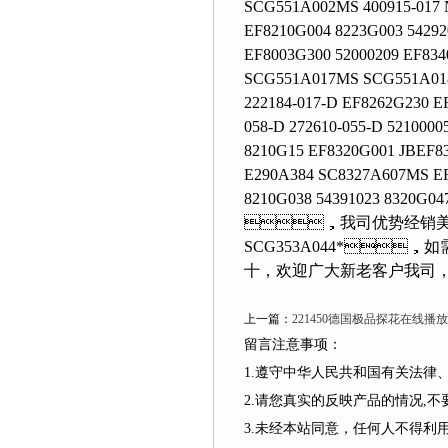
SCG551A002MS 400915-017 
EF8210G004 8223G003 54292
EF8003G300 52000209 EF834
SCG551A017MS SCG551A018
222184-017-D EF8262G230 
058-D 272610-055-D 521000
8210G15 EF8320G001 JBEF8
E290A384 SC8327A607MS EF
8210G038 54391023 8320G0
，我司优势经销美国AS
SCG353A044*，如需
十，欢迎广大新老客户我司，
上一篇：
221450德国极品探花在线
留言注意事项：
1.遵守中华人民共和国有关法律、
2.请您真实的反映产品的情况,不要捏造
3.未经本站同意，任何人不得