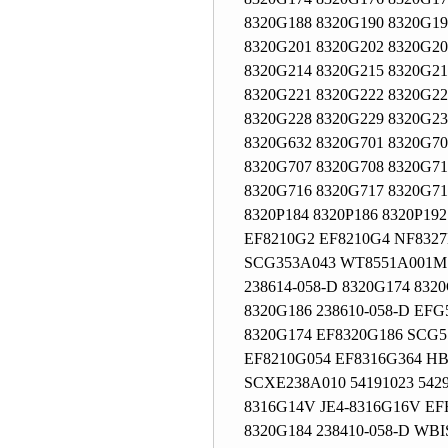
8320G188 8320G190 8320G19
8320G201 8320G202 8320G20
8320G214 8320G215 8320G21
8320G221 8320G222 8320G22
8320G228 8320G229 8320G23
8320G632 8320G701 8320G70
8320G707 8320G708 8320G71
8320G716 8320G717 8320G71
8320P184 8320P186 8320P19
EF8210G2 EF8210G4 NF8327
SCG353A043 WT8551A001MS
238614-058-D 8320G174 832
8320G186 238610-058-D EF
8320G174 EF8320G186 SCG
EF8210G054 EF8316G364 HB
SCXE238A010 54191023 542
8316G14V JE4-8316G16V EF
8320G184 238410-058-D WB