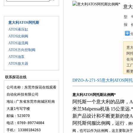
意大
产品目录
型 号
意大利ATOS阿托斯
报 价
ATOS液压缸
分
ATOS比例阀
ATOS溢流阀
意大
ATOS方向控制阀
阿托
ATOS油泵
在马
ATOS放大器
工厂
断更
联系探花在线
阿托
DPZO-A-271-S5意大利ATOS
观看
公司名称：东莞市探花在线观看
自动化科技有限公司
意大利ATOS阿托斯比例阀*
阿托斯一个意大利的品牌，At
地址:广东省东莞市南城区旺南
米兰Malpensa机场 15公里
大厦1号写字楼
新产品设计和不断更新的使Ato
邮编：523070
阿托斯伺服比例阀，运行
电话：0769-89774084

手机: 13380184263
阀，也可以作为比例阀，这主