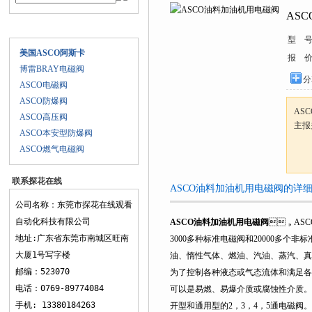
AS
产品目录
型 号
美国ASCO阿斯卡
报 价
博雷BRAY电磁阀
分
ASCO电磁阀
ASCO防爆阀
AS
ASCO高压阀
主报关
ASCO本安型防爆阀
ASCO燃气电磁阀
联系探花在线
ASCO油料加油机用电磁阀的详细资料
观看
公司名称：东莞市探花在线观看
自动化科技有限公司
ASCO油料加油机用电磁阀
，ASC
地址:广东省东莞市南城区旺南
3000多种标准电磁阀和20000多个非标准型号
大厦1号写字楼
油、惰性气体、燃油、汽油、蒸汽
邮编：523070
为了控制各种液态或气态流体和满足各种应用的
电话：0769-89774084
可以是易燃、易爆介质或腐蚀性介质。压力
手机: 13380184263
开型和通用型的2，3，4，5通电磁阀。