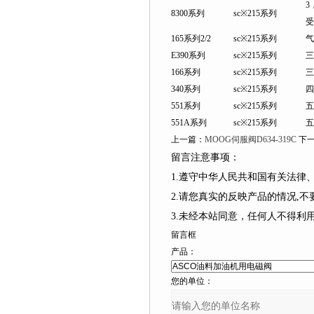
3
8300系列
sc※215系列
受
165系列2/2
sc※215系列
气
E390系列
sc※215系列
三
166系列
sc※215系列
三
340系列
sc※215系列
四
551系列
sc※215系列
五
551A系列
sc※215系列
五
上一篇：
MOOG伺服阀D634-319C
下一
留言注意事项：
1.遵守中华人民共和国有关法律
2.请您真实的反映产品的情况,不要捏造
3.未经本站同意，任何人不
留言框
产品：
您的单位：