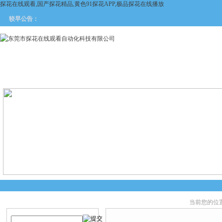
探花在线观看,国产探花精品,黄色91探花APP,极品探花在线播放
较早公告：
网站首页
关于探花在线观看
产品中心
新闻中
当前您的位置
产品搜索
产品中心