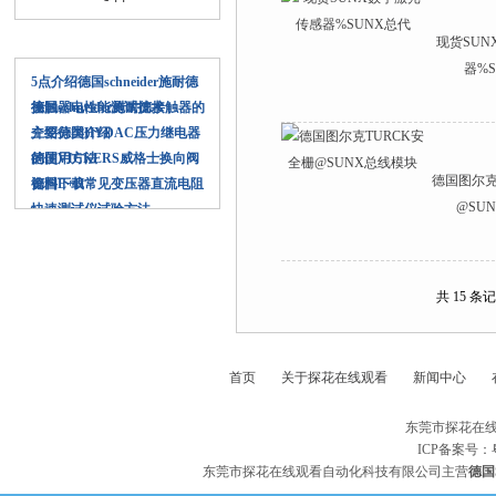
现货SU
相关文章
器%
5点介绍德国schneider施耐德
接触器电性能测试技术
德国schneider施耐德接触器的
主要分类介绍
介绍德国HYDAC压力继电器
的使用方法
德国VICKERS威格士换向阀
德国图尔克
资料下载
德国E+H常见变压器直流电阻
@SU
快速测试仪试验方法
共 15 条
首页
关于探花在线观看
新闻中心
东莞市探花在线
ICP备案号：
东莞市探花在线观看自动化科技有限公司主营
德国S