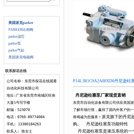
产品目录
美国派克parker
PARKER比例阀
parker滤芯
parker泵
parker气缸
美国派克电磁阀
联系探花在线
观看
P14L3R1C9A2A00XD0丹尼
公司名称：东莞市探花在线观看
自动化科技有限公司
丹尼逊柱塞泵厂家现货直销
地址:广东省东莞市南城区旺南
大厦1号写字楼
东莞市自动化设备有限公司供应美国派克各
邮编：523070
了解市场行情，赢得了国内外客户的一致称
派克旗下的丹尼逊
电话：0769-89774084
将竭诚为您服务！
购。 丹尼逊柱塞泵功能特性
手机: 13380184263
丹尼逊柱塞泵是液压系统的一个重要
联系人: 陈女士