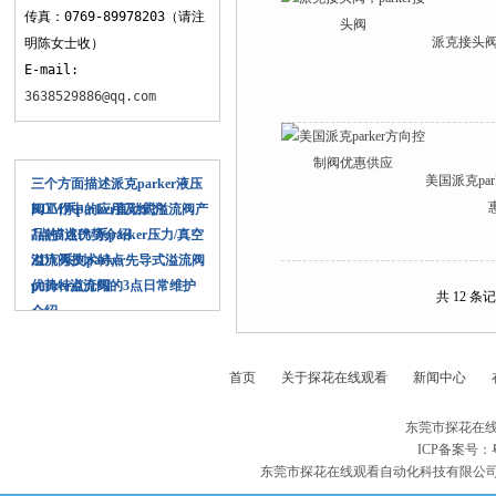
传真：0769-89978203（请注
派克接头阀
明陈女士收）
E-mail:
3638529886@qq.com
相关文章
美国派克pa
三个方面描述派克parker液压
阀工作中的应用及维护
RDM系parker直动式溢流阀产
品的7点优势介绍
7点描述PV系parker压力/真空
溢流阀技术特点
ZDV系列parker先导式溢流阀
优势特点介绍
parker溢流阀的3点日常维护
共 12 条记
介绍
首页
关于探花在线观看
新闻中心
东莞市探花在线
ICP备案号：
东莞市探花在线观看自动化科技有限公