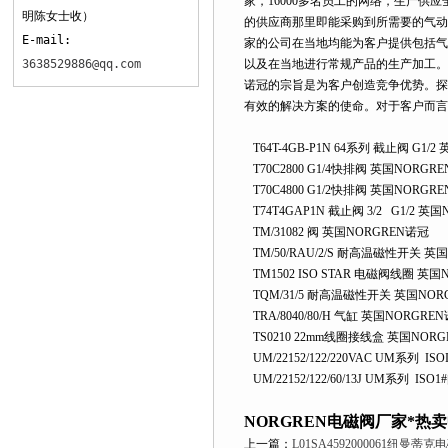
家，16000多名员工的网络，生
明陈女士收）
的供应商那里即能采购到所需要的气动产品
E-mail:
家的公司在当地均能为客户提供包括气动控
3638529886@qq.com
以及在当地进行常规产品的生产加工。20
诺冠的宗旨是为客户创造竞争优势
有效的解决方案的使命。对于客户而言，
T64T-4GB-P1N 64系列 截止阀 G1/
T70C2800 G1/4快排阀 英国NORGR
T70C4800 G1/2快排阀 英国NORGR
T74T4GAP1N 截止阀 3/2 G1/2 英
TM/31082 阀 英国NORGREN诺冠
TM/50/RAU/2/S 耐高温磁性开关 英
TM1502 ISO STAR 电磁阀线圈 英国
TQM/31/5 耐高温磁性开关 英国NOR
TRA/8040/80/H 气缸 英国NORGRE
TS0210 22mm线圈接线盒 英国NOR
UM/22152/122/220VAC UM系
UM/22152/122/60/13J UM系
NORGREN电磁阀厂家*热
上一篇：
L01SA4592000061纽曼