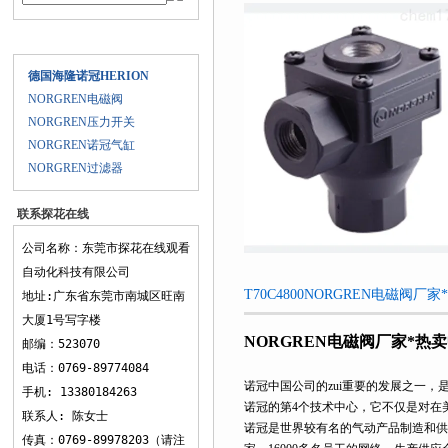
产品目录
德国海隆诺冠HERION
NORGREN电磁阀
NORGREN压力开关
NORGREN诺冠气缸
NORGREN过滤器
联系探花在线
观看
公司名称：东莞市探花在线观看
自动化科技有限公司
T70C4800NORGREN电磁阀厂家
地址:广东省东莞市南城区旺南
大厦1号写字楼
NORGREN电磁阀厂家*热
邮编：523070
电话：0769-89774084
诺冠中国公司的zui重要的发展之一，
手机: 13380184263
诺冠的第4个技术中心，它不仅是对在
联系人: 陈女士
诺冠是世界较有名的气动产品制造和供应
传真：0769-89978203（请注