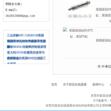
明陈女士收）
英国诺冠N
E-mail:
缸，英国
3638529886@qq.com
相关文章
三点讲解SPC/120203/50英国
英国诺冠拉
诺冠NORGREN气缸的常见故
德国图尔克光电传感器工作原
障
理
穆格MOOG伺服阀控制器原理
意大利ATOS柱塞泵的使用与
维护要点
必须知道的英国RMI过滤器工
作原理
共 10 条记
首页
关于探花在线观看
新闻中心
东莞市探花在线
ICP备案号：
东莞市探花在线观看自动化科技有限公司主营
NO