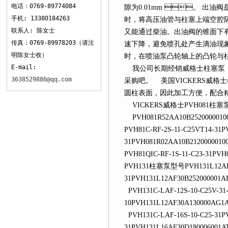
电话：0769-89774084
隙为0.01mm 。 出油阀
手机: 13380184263
时，将高压油管与柱塞上端空腔隔绝
联系人: 陈女士
又能通过柴油。出油阀的锥面下
传真：0769-89978203（请注
速下降，避免喷孔处产生滴油现
明陈女士收）
时，在喷油泵凸轮轴上的凸轮与
E-mail:
我公司长期经销威格士柱塞泵，不仅
3638529886@qq.com
采购吧。 美国VICKERS
圆柱表面，因此加工方便，配
VICKERS威格士PVH081柱塞
PVH081R52AA10B25200000100
PVH81C-RF-2S-11-C25VT14-31
31PVH081R02AA10B2120000010
PVH81QIC-RF-1S-11-C23-31PV
PVH131柱塞泵型号PVH131L12AF30
31PVH131L12AF30B252000001A
PVH131C-LAF-12S-10-C25V-31
10PVH131L12AF30A130000AG1A
PVH131C-LAF-16S-10-C25-31P
31PVH131L16AF30D180006001A