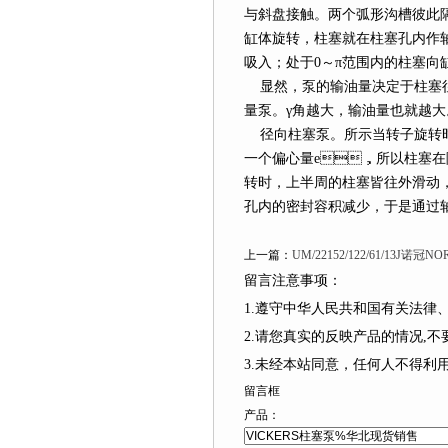
与斜盘接触。两个弧形沟槽彼此
缸体旋转，柱塞就在柱塞孔内作
吸入；处于0～π范围内的柱塞向
显然，泵的输油量决定于柱塞往
量泵。γ角越大，输油量也就越大
径向柱塞泵。所示当转子旋转时
一个偏心量е，所以柱塞在随
转时，上半周的柱塞皆往外滑动
孔内的密封容积减少，于是通过轴向孔
上一篇：
UM/22152/122/61/13J
留言注意事项：
1.遵守中华人民共和国有关法律、
2.请您真实的反映产品的情况,不要捏造
3.未经本站同意，任何人不得
留言框
产品：