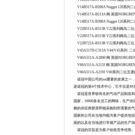
V14B517A-B200A Nugget 1
V14B517A-B213A 阀 英国NORGR
V14B517A-B300A Nugget 12
V22B511A-B313R V22系列阀岛
V22B517A-B313R V22系列阀岛
V22B722A-B313R V22系列阀岛
V45A517D-C313A V44/V45系
V60A511A-A2000 阀 英国NORGR
V60A511A-A213J 阀 英国NORGR
V60A511A-A219J V60系列二位五
诺冠中国公司的zui重要的发展之一
是诺冠的第4个技术中心，它不仅是对在
诺冠是世界较有名的气动产品制造和供应商
国家，16000多名员工的网络，生
赖的供应商那里即能采购到所需要的气动产品
国家的公司在当地均能为客户提供包括气动
面的以及在当地进行常规产品的生产加工。2
诺冠的宗旨是为客户创造竞争优势