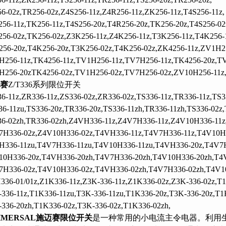
6-02z,TR256-02z,Z4S256-11z,Z4R256-11z,ZK256-11z,T4S256-11z,
56-11z,TK256-11z,T4S256-20z,T4R256-20z,TK256-20z,T4S256-02
56-02z,TK256-02z,Z3K256-11z,Z4K256-11z,T3K256-11z,T4K256-1
56-20z,T4K256-20z,T3K256-02z,T4K256-02z,ZK4256-11z,ZV1H25
256-11z,TK4256-11z,TV1H256-11z,TV7H256-11z,TK4256-20z,TV
H256-20zTK4256-02z,TV1H256-02z,TV7H256-02z,ZV10H256-11z
赛
Z/T336系列限位开关
6-11z,ZR336-11z,ZS336-02z,ZR336-02z,TS336-11z,TR336-11z,TS3
6-11zu,TS336-20z,TR336-20z,TS336-11zh,TR336-11zh,TS336-02z,
6-02zh,TR336-02zh,Z4VH336-11z,Z4V7H336-11z,Z4V10H336-11z
7H336-02z,Z4V10H336-02z,T4VH336-11z,T4V7H336-11z,T4V10H3
H336-11zu,T4V7H336-11zu,T4V10H336-11zu,T4VH336-20z,T4V7H
10H336-20z,T4VH336-20zh,T4V7H336-20zh,T4V10H336-20zh,T4
7H336-02z,T4V10H336-02z,T4VH336-02zh,T4V7H336-02zh,T4V1
36-01/01z,Z1K336-11z,Z3K-336-11z,Z1K336-02z,Z3K-336-02z,T1
336-11z,T1K336-11zu,T3K-336-11zu,T1K336-20z,T3K-336-20z,T1
336-20zh,T1K336-02z,T3K-336-02z,T1K336-02zh,
HMERSAL施迈赛限位开关
是一种常用的小电流主令电器。