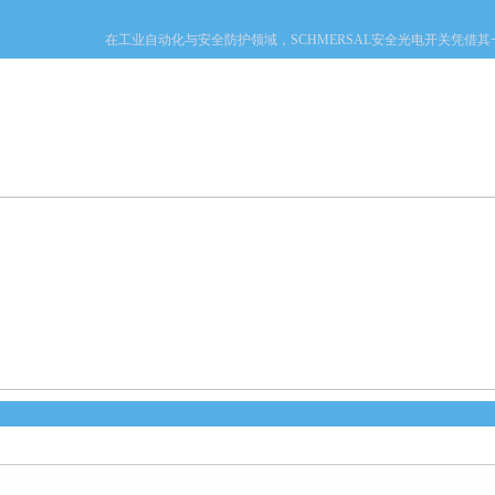
在工业自动化与安全防护领域，SCHMERSAL安全光电开关凭借其一系列
产品中心
新闻中心
资料下载
技术文章
心
：
首页
>
产品中心
>
德国施迈赛SCHMERSAL
>
SCHMERSAL限位开关