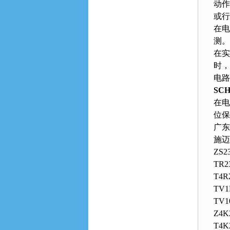
动作
或行
在电
测
在实
时
电路
SC
在电
位保护
广东
施迈
ZS23
TR23
T4R
TV1
TV1
Z4K2
T4K2