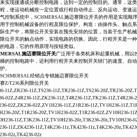
来实现接通或分断控制电路，达到一定的控制目的。通常
程，使运动机械按一定位置或行程自动停止、反向运动、变速运动
气控制系统中，SCHMERSAL施迈赛限位开关的作用是实现顺序
。用于控制机械设备的行程及限位保护。构造：由操作头、触点系
际生产中，将限位开关安装在预先安排的位置，当装于生
，限位开关的触点动作，实现电路的切换。因此，行程开
的电器，它的作用原理与按钮类似。
HMERSAL施迈赛限位开关
广泛用于各类机床和起重机械，用以控
梯的控制电路中，还利用行程开关来控制开关轿门的速度、自动开关门
。
SCHMERSAL经销点专销施迈赛限位开关
赛Z/T236系列限位开关
6-11Z,ZR236-11Z,TS236-11Z,TR236-11Z,TS236-20Z,TR236-20Z,T
6-02Z,Z4R236-11Z,ZK236-11Z,T4R236-11Z,TK236-11Z,T4R236-2
236-02Z,ZK236-02Z,ZV1H236-11Z,Z1R236-11Z,TV1H236-11Z,T1R
H236-20Z,T1R236-20Z,TV1H236-02Z,T1R236-02Z,ZV10H236-11Z
0H236-11Z,T3K236-11Z,TV10H236-20z,T3K236-20z,TV10H236-0
36-11Z,ZK4236-11Z,T4K236-11z,TK4236-11z,T4K236-20z,TK4236
36-02z,TK4236-02z