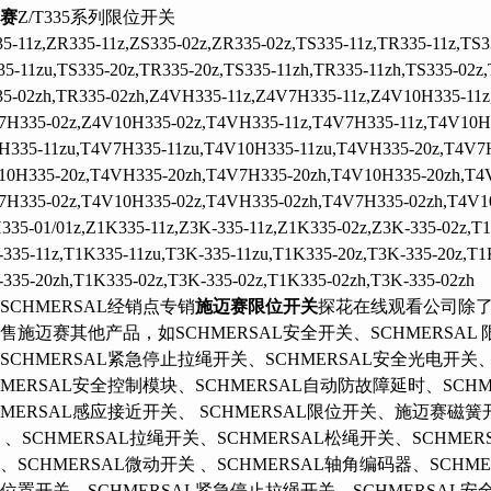
赛
Z/T335系列限位开关
5-11z,ZR335-11z,ZS335-02z,ZR335-02z,TS335-11z,TR335-11z,TS3
5-11zu,TS335-20z,TR335-20z,TS335-11zh,TR335-11zh,TS335-02z,
5-02zh,TR335-02zh,Z4VH335-11z,Z4V7H335-11z,Z4V10H335-11z
7H335-02z,Z4V10H335-02z,T4VH335-11z,T4V7H335-11z,T4V10H3
H335-11zu,T4V7H335-11zu,T4V10H335-11zu,T4VH335-20z,T4V7H
10H335-20z,T4VH335-20zh,T4V7H335-20zh,T4V10H335-20zh,T4
7H335-02z,T4V10H335-02z,T4VH335-02zh,T4V7H335-02zh,T4V1
35-01/01z,Z1K335-11z,Z3K-335-11z,Z1K335-02z,Z3K-335-02z,T1
335-11z,T1K335-11zu,T3K-335-11zu,T1K335-20z,T3K-335-20z,T1
335-20zh,T1K335-02z,T3K-335-02z,T1K335-02zh,T3K-335-02zh
SCHMERSAL经销点专销
施迈赛限位开关
探花在线观看公司除了专
售施迈赛其他产品，如SCHMERSAL安全开关、SCHMERSAL 限
、SCHMERSAL紧急停止拉绳开关、SCHMERSAL安全光电开关、S
HMERSAL安全控制模块、SCHMERSAL自动防故障延时、SCH
HMERSAL感应接近开关、 SCHMERSAL限位开关、施迈赛磁簧开
、SCHMERSAL拉绳开关、SCHMERSAL松绳开关、SCHME
、SCHMERSAL微动开关 、SCHMERSAL轴角编码器、SCHM
位置开关、SCHMERSAL紧急停止拉绳开关、SCHMERSAL安