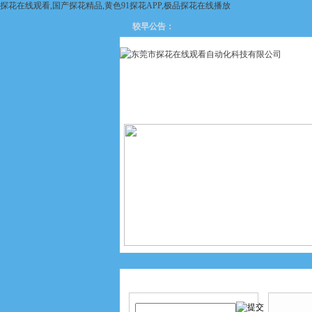
探花在线观看,国产探花精品,黄色91探花APP,极品探花在线播放
较早公告：
网站首页
关于探花在线观看
产品搜索
产品中
当前您的位置