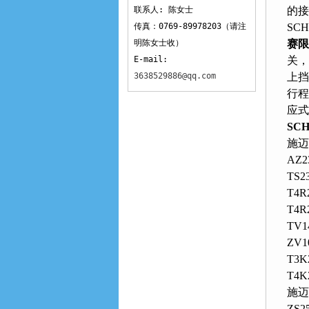
联系人: 陈女士
的接
传真：0769-89978203（请注
SC
明陈女士收）
赛限
E-mail:
关
3638529886@qq.com
上挡
行程
应式
SC
施迈
AZ23
TS2
T4R2
T4R
TV1
ZV1
T3K
T4K
施迈
ZS25