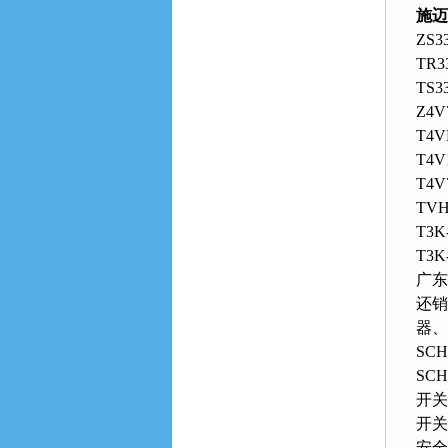
施迈
ZS33
TR33
TS33
Z4V
T4V
T4V
T4V
TVH3
T3K-
T3K-
广东
还销
器
SC
SC
开关 
开关
安全