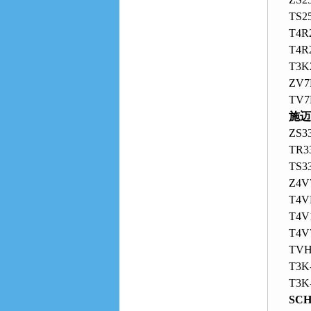
TS25
T4R2
T4R2
T3K2
ZV7H
TV7
施迈
ZS33
TR33
TS33
Z4V
T4V
T4V
T4V
TVH3
T3K-
T3K-
SC