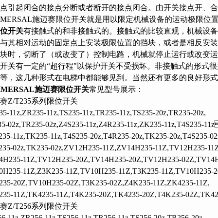
点引起闭合的接点分断或者断开的接点闭合。由开关接点开、合状
HMERSAL施迈赛限位开关就是用以限定机械设备的运动极限位置的电气
位开关
有接触式的和非接触式的。接触式的比较直观，机械设备
，与其相对运动的固定点上安装极限位置的挡块，或者是相反安装
块时，切断了（或改变了）控制电路，机械就停止运行或改变运
开关有一定的“超行程"以保护开关不受损坏。非接触式的形式很多，
等，这几种形式在电梯中都能够见到。当然还有更多的良好形式
HMERSAL施迈赛限位开关
常见型号展示：
赛Z/T235系列限位开关
5-11z,ZR235-11z,TS235-11z,TR235-11z,TS235-20z,TR235-20z,
35-02z,TR235-02z,Z4S235-11z,Z4R235-11z,ZK235-11z,T4S235-
35-11z,TK235-11z,T4S235-20z,T4R235-20z,TK235-20z,T4S235-02
235-02z,TK235-02z,ZV12H235-11Z,ZV14H235-11Z,TV12H235-11Z
4H235-11Z,TV12H235-20Z,TV14H235-20Z,TV12H235-02Z,TV14H
0H235-11Z,Z3K235-11Z,TV10H235-11Z,T3K235-11Z,TV10H235-2
235-20Z,TV10H235-02Z,T3K235-02Z,Z4K235-11Z,ZK4235-11Z,
235-11Z,TK4235-11Z,T4K235-20Z,TK4235-20Z,T4K235-02Z,TK42
赛Z/T256系列限位开关
6-11z,ZR256-11z,TS256-11z,TR256-11z,TS256-20z,TR256-20z,