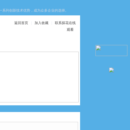
创新技术优势，成为众多企业的选择。这些优势不仅提升了设备的安全性，还优化了生
返回首页
|
加入收藏
|
联系探花在线
观看
在线服务
联系探花在线观看
> 广东SCHMERSAL经销点专销施迈赛限位开关