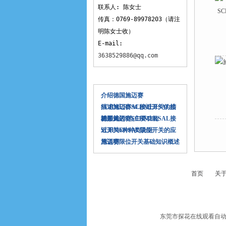
联系人: 陈女士
传真：0769-89978203（请注
明陈女士收）
E-mail:
3638529886@qq.com
相关文章
介绍德国施迈赛
SCHMERSAL接近开关的结
描述施迈赛SCHMERSAL接
构形式
近开关的9点主要功能
德国施迈赛SCHMERSAL接
近开关6种种类说明
SCHMERSAL限位开关的应
用说明
施迈赛限位开关基础知识概述
首页
关
东莞市探花在线观看自