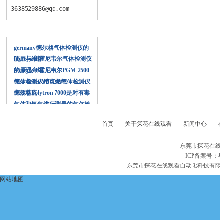
3638529886@qq.com
相关文章
germany德尔格气体检测仪的
使用与维护
honeywell霍尼韦尔气体检测仪
的原理介绍
honeywell霍尼韦尔PGM-2500
气体检测仪特点介绍
德尔格个人用可燃气体检测仪
主要特点
德尔格Polytron 7000是对有毒
气体和氧气进行测量的气体检
测仪
首页
关于探花在线观看
新闻中心
东莞市探花在线
ICP备案号：
东莞市探花在线观看自动化科技有
网站地图