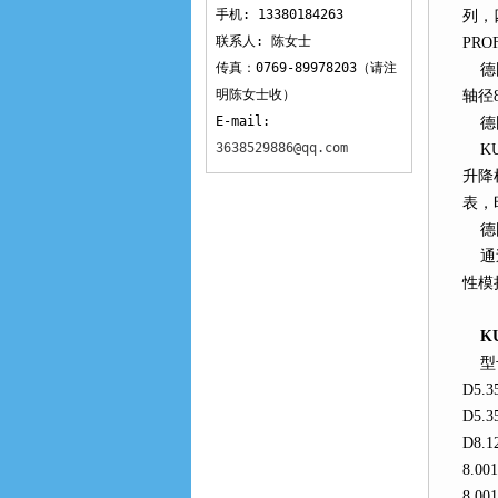
手机: 13380184263
列
联系人: 陈女士
PROF
传真：0769-89978203（请注
德国库
明陈女士收）
轴径8
E-mail:
德国
3638529886@qq.com
KU
升降机
表
德国
通过
性模
KU
型号如
D5.
D5.
D8.
8.0
8.00