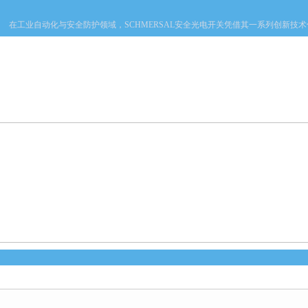
在工业自动化与安全防护领域，SCHMERSAL安全光电开关凭借其一系列创新技术优势，成
产品中心
新闻中心
资料下载
技术文章
心
位置：
首页
>
产品中心
>
德国库伯勒KUBLER
>
KUBLER编码器
> D5