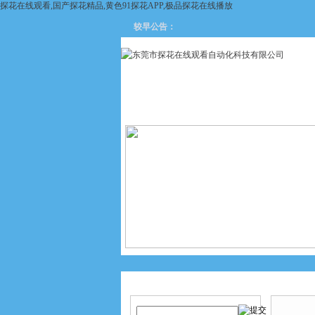
探花在线观看,国产探花精品,黄色91探花APP,极品探花在线播放
较早公告：
网站首页
关于探花在线观看
产品搜索
产品中
当前您的