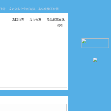
为众多企业的选择。这些优势不仅提升了设备的安全性，还优化了生产效率与维护成本
返回首页
|
加入收藏
|
联系探花在线
观看
在线服务
联系探花在线观看
.2501.2421.1000KUBLER编码器￥华北库伯勒经销