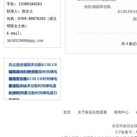
手机: 13380184263
联系人: 陈女士
KUBLER
传真：0769-89978203（请注
国
明陈女士收）
E-mail:
3638529886@qq.com
共 4 条记
相关文章
四点描述德国库伯勒KUBLER
编码器的主要分类
德国KUBLER库伯勒时间继电
器选型方法
德国库伯勒KUBLER时间继电
器选型方法
阐述Kubler库伯勒时间继电器
的接线方法
KUBLER库伯勒时间继电器日
常维护
首页
关于探花在线观看
新闻中心
东莞市探花在线
ICP备案号：