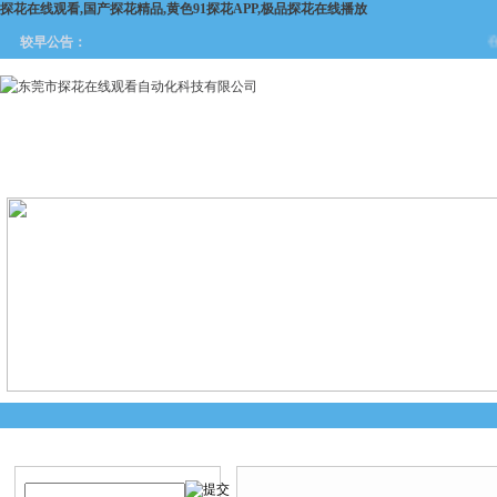
探花在线观看,国产探花精品,黄色91探花APP,极品探花在线播放
在
较早公告：
网站首页
关于探花在线观看
产品中心
新闻中
产品搜索
产品中心