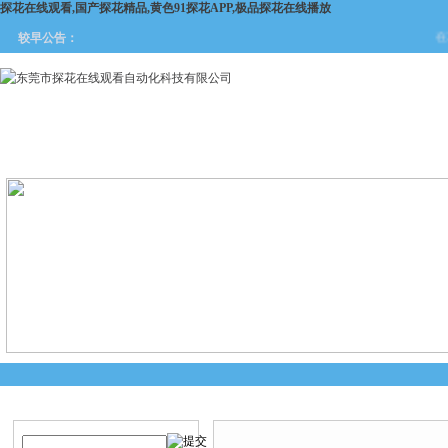
探花在线观看,国产探花精品,黄色91探花APP,极品探花在线播放
在工
较早公告：
网站首页
关于探花在线观看
产品中心
新闻中
产品搜索
产品中心