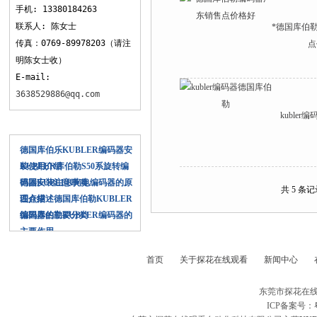
手机: 13380184263
联系人: 陈女士
*德国库伯
传真：0769-89978203（请注
点
明陈女士收）
E-mail:
3638529886@qq.com
kuble
相关文章
德国库伯乐KUBLER编码器安
装使用​介绍
KUBLER库伯勒S50系旋转编
码器安装注意事项
德国KUBLER光电编码器的原
共 5 条
理介绍
四点描述德国库伯勒KUBLER
编码器的主要分类
德国库伯勒KUBLER编码器的
主要作用
首页
关于探花在线观看
新闻中心
东莞市探花在线
ICP备案号：