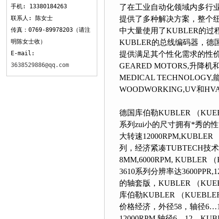
手机: 13380184263
了在工业自动化领域内多行业的创新
联系人: 陈女士
提供了多种解决方案，整
传真：0769-89978203（请注
中大量使用了KUBLER的过程
明陈女士收）
KUBLER的总线编码器，
E-mail:
提供满足其个性化需求的性价比更
3638529886@qq.com
GEARED MOTORS,升降机和
MEDICAL TECHNOLOG
WOODWORKING,UV和HV
德国库伯勒KUBLER （KUE
系列zui小的尺寸拥有*秀的性能
大转速12000RPM,KUBLER
列，经济紧凑TUBTECH技
8MM,6000RPM, KUBLER
3610系列分辨率达3600PPR,1200
的轴套版，KUBLER （KUEB
库伯勒KUBLER （KUEBLE
价格经济，外径58，轴径6
12000RPM,轴径6…12，KU