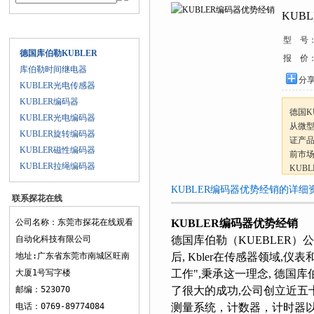
KUB
产品目录
型 号
德国库伯勒KUBLER
报 价
库伯勒时间继电器
分享到
KUBLER光电传感器
KUBLER编码器
德国K
KUBLER光电编码器
从微型
KUBLER旋转编码器
证产品
KUBLER磁性编码器
前市
KUBLER拉绳编码器
KUB
KUBLER编码器优势经销的详细资料
联系探花在线
观看
公司名称：东莞市探花在线观看
KUBLER编码器优势经销
自动化科技有限公司
德国库伯勒（KUEBLER）公司
地址:广东省东莞市南城区旺南
后, Kbler在传感器领域,
大厦1号写字楼
工作",秉承这一理念, 德国
邮编：523070
了很大的成功,公司创立近五十年来
电话：0769-89774084
测量系统，计数器，