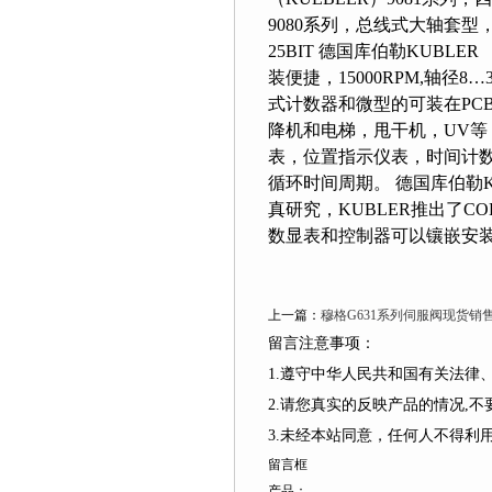
9080系列，总线式大轴套型，支持
25BIT 德国库伯勒KUBLER
装便捷，15000RPM,轴径
式计数器和微型的可装在PCB板
降机和电梯，甩干机，UV
表，位置指示仪表，时间
循环时间周期。 德国库伯
真研究，KUBLER推出了
数显表和控制器可以镶嵌安装到
上一篇：
穆格G631系列伺服阀现货销
留言注意事项：
1.遵守中华人民共和国有关法律
2.请您真实的反映产品的情况,不要捏造
3.未经本站同意，任何人不得
留言框
产品：