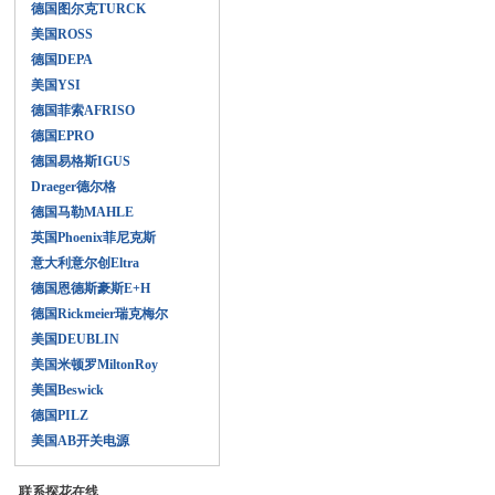
德国图尔克TURCK
美国ROSS
德国DEPA
美国YSI
德国菲索AFRISO
德国EPRO
德国易格斯IGUS
Draeger德尔格
德国马勒MAHLE
英国Phoenix菲尼克斯
意大利意尔创Eltra
德国恩德斯豪斯E+H
德国Rickmeier瑞克梅尔
美国DEUBLIN
美国米顿罗MiltonRoy
美国Beswick
德国PILZ
美国AB开关电源
联系探花在线