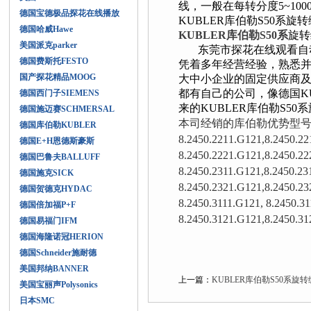
线，一般在每转分度5~10000线
德国宝德极品探花在线播放
KUBLER库伯勒S50系
旋转
德国哈威Hawe
KUBLER库伯勒S50系
旋转
美国派克parker
东莞市探花在线观看自动化科
德国费斯托FESTO
凭着多年经营经验，熟悉并
国产探花精品MOOG
大中小企业的固定供应商及国
都有自己的公司，像德国
德国西门子SIEMENS
来的KUBLER库伯勒S50系
德国施迈赛SCHMERSAL
本司经销的库伯勒优势型号有
德国库伯勒KUBLER
8.2450.2211.G121,8.2450.22
德国E+H恩德斯豪斯
8.2450.2221.G121,8.2450.22
德国巴鲁夫BALLUFF
8.2450.2311.G121,8.2450.23
德国施克SICK
8.2450.2321.G121,8.2450.23
德国贺德克HYDAC
8.2450.3111.G121, 8.2450.3
德国倍加福P+F
8.2450.3121.G121,8.2450.3
德国易福门IFM
德国海隆诺冠HERION
德国Schneider施耐德
美国邦纳BANNER
上一篇：
KUBLER库伯勒S50系
美国宝丽声Polysonics
日本SMC