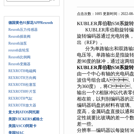
产品目录
点击次数：1695 更新时间：2022-08-
德国黄色91探花APPRexroth
KUBLER库伯勒S50系
KUBLER库伯勒旋转编
Rexroth压力传感器
旋转编码器通过光电转换
Rexroth插装阀
出（REP）。
Rexroth油泵
分为单路输出和双路输出两种
rexroth齿轮泵
电压等。单路输出是指
Rexroth比例阀
差90度的脉冲，通过
Rexroth变频器
KUBLER库伯勒S50系
旋转
REXROTH电磁阀
由一个中心有轴的光电码盘
REXROTH方向阀
波信号组合成A、
REXROTH柱塞泵
为360度），将C
REXROTH叶片泵
输出一个Z相脉冲以代表零位
REXROTH气缸
相在前，以判别编码器的正
编码器码盘的材料有玻璃、
REXROTH放大器
度高，金属码盘直接以通和不
意大利ATOS阿托斯
定性就要比玻璃的差一个数量级
美国VICKERS威格士
差一些。
美国ASCO阿斯卡
分辨率—编码器以每旋转360
美国MAC