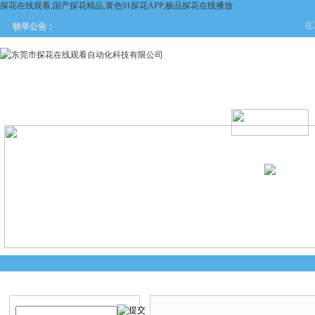
探花在线观看,国产探花精品,黄色91探花APP,极品探花在线播放
在工
较早公告：
网站首页
关于探花在线观看
产品中心
新闻中
产品搜索
技术文章