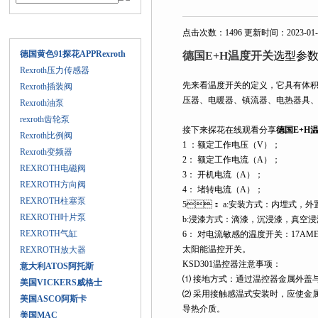
产品目录
点击次数：1496 更新时间：2023-01-
德国黄色91探花APPRexroth
德国E+H温度开关
选型参
Rexroth压力传感器
先来看温度开关的定义，它具有体积小
Rexroth插装阀
压器、电暖器、镇流器、电热器
Rexroth油泵
rexroth齿轮泵
接下来探花在线观看分享
德国E+H
Rexroth比例阀
1 ：额定工作电压（V）；
Rexroth变频器
2： 额定工作电流（A）；
REXROTH电磁阀
3： 开机电流（A）；
REXROTH方向阀
4： 堵转电流（A）；
REXROTH柱塞泵
5： a:安装方式：内埋式，外置式
REXROTH叶片泵
b:浸漆方式：滴漆，沉浸漆，真空浸漆
REXROTH气缸
6： 对电流敏感的温度开关：17A
太阳能温控开关。
REXROTH放大器
KSD301温控器注意事项：
意大利ATOS阿托斯
⑴ 接地方式：通过温控器金属外盖
美国VICKERS威格士
⑵ 采用接触感温式安装时，应使金
美国ASCO阿斯卡
导热介质。
美国MAC