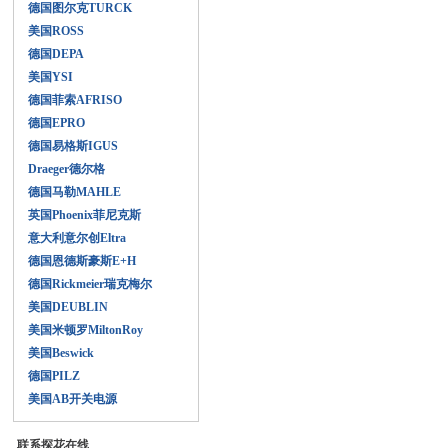
德国图尔克TURCK
美国ROSS
德国DEPA
美国YSI
德国菲索AFRISO
德国EPRO
德国易格斯IGUS
Draeger德尔格
德国马勒MAHLE
英国Phoenix菲尼克斯
意大利意尔创Eltra
德国恩德斯豪斯E+H
德国Rickmeier瑞克梅尔
美国DEUBLIN
美国米顿罗MiltonRoy
美国Beswick
德国PILZ
美国AB开关电源
联系探花在线