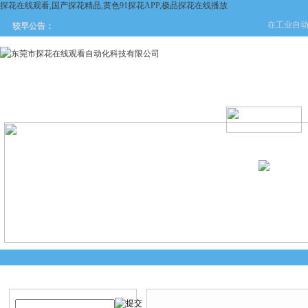
探花在线观看,国产探花精品,黄色91探花APP,极品探花在线播放
在工业自动化
较早公告：
网站首页
关于探花在线观看
产品中心
新闻中
产品搜索
技术文章