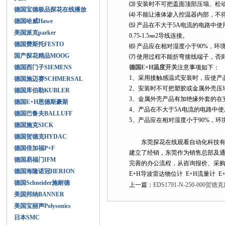
⑶ 安装时不可把盖面顶部压塌、松动或
德国宝德极品探花在线播放
⑷ 不能让液体渗入控温器内部，不得使
德国哈威Hawe
⑸ 产品在不大于5A电流的电路中使用
美国派克parker
0.75-1.5㎜2导线连接。
德国费斯托FESTO
⑹ 产品应在相对湿度小于90%，环境温度
国产探花精品MOOG
⑺ 使用过程不能折弯接线端子，否则
德国西门子SIEMENS
德国E+H温度开关
注意事项如下：
1、采用接触感温式安装时，
德国施迈赛SCHMERSAL
2、安装时不可把塑胶或金属外壳压塌
德国库伯勒KUBLER
3、金属外壳产品有加绝缘外套的在安装
德国E+H恩德斯豪斯
4、产品在不大于5A电流的电路中使用
德国巴鲁夫BALLUFF
5、产品应在相对湿度小于90%，环境
德国施克SICK
德国贺德克HYDAC
东莞探花在线观看自动化科技有限公司
德国倍加福P+F
建立了经销，东莞作为销售总部
德国易福门IFM
完善的办公流程，从咨询报价、采购
德国海隆诺冠HERION
E+H导波雷达物位计 E+H流量计 E
德国Schneider施耐德
上一篇：
EDS1791-N-250-00
美国邦纳BANNER
美国宝丽声Polysonics
日本SMC