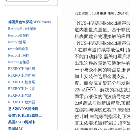
产品目录
点击次数：1068 更新时间：2024-01-
德国黄色91探花APPRexroth
NUS-4型德国kobol
Rexroth压力传感器
道内测量流量值。基
Rexroth插装阀
料表面建立物理接触的应用场合
Rexroth油泵
NUS-4型德国kobold超
rexroth齿轮泵
1.在超声波持续零液位时,
Rexroth比例阀
不能自动解除,需关电重启后正
Rexroth变频器
出现这种故障是安装附件的选择
REXROTH电磁阀
一个与众不同的特点是,超声
REXROTH方向阀
加上安装件选用金属支架
REXROTH柱塞泵
度。而金属支架部分与发
REXROTH叶片泵
22mA。解决的办法就
REXROTH气缸
而零点液位的回波信号绝对会
REXROTH放大器
2.经调试与重新编程后,顶
意大利ATOS阿托斯
在编程与调试过程中,未能按
美国VICKERS威格士
位计时,未能等到指示灯正常
美国ASCO阿斯卡
复未依要求编程调试,超声波
美国MAC
计按要求复位,再进行重新编程