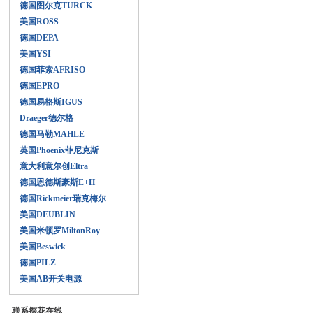
德国图尔克TURCK
美国ROSS
德国DEPA
美国YSI
德国菲索AFRISO
德国EPRO
德国易格斯IGUS
Draeger德尔格
德国马勒MAHLE
英国Phoenix菲尼克斯
意大利意尔创Eltra
德国恩德斯豪斯E+H
德国Rickmeier瑞克梅尔
美国DEUBLIN
美国米顿罗MiltonRoy
美国Beswick
德国PILZ
美国AB开关电源
联系探花在线