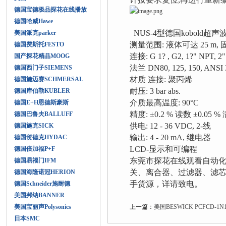
德国宝德极品探花在线播放
德国哈威Hawe
NUS-4型德国kobold超声波
美国派克parker
测量范围: 液体可达 25 m, 
德国费斯托FESTO
连接: G 1? , G2, 1?" NPT,
国产探花精品MOOG
法兰 DN80, 125, 150, ANSI 3
德国西门子SIEMENS
材质 连接: 聚丙烯
德国施迈赛SCHMERSAL
耐压: 3 bar abs.
德国库伯勒KUBLER
介质最高温度: 90°C
德国E+H恩德斯豪斯
精度: ±0.2 % 读数 ±0.05 
德国巴鲁夫BALLUFF
供电: 12 - 36 VDC, 2-线
德国施克SICK
输出: 4 - 20 mA, 继电器
德国贺德克HYDAC
LCD-显示和可编程
德国倍加福P+F
东莞市探花在线观看自动化科技有限
德国易福门IFM
关、离合器、过滤器
德国海隆诺冠HERION
手货源，详请致电。
德国Schneider施耐德
美国邦纳BANNER
美国宝丽声Polysonics
上一篇：
美国BESWICK PCFCD-
日本SMC