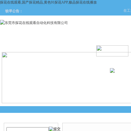
探花在线观看,国产探花精品,黄色91探花APP,极品探花在线播放
在工业
较早公告：
网站首页
关于探花在线观看
产品中心
新闻中
产品搜索
技术文章