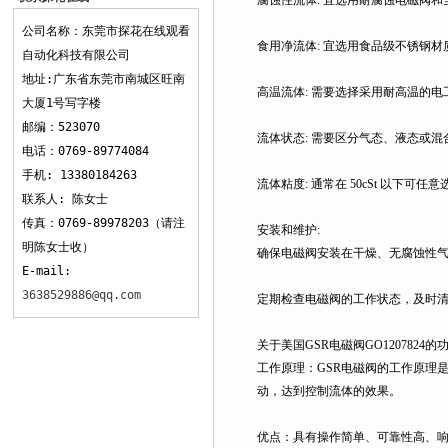
腐蚀性流体: 宜选用耐腐蚀电磁阀和全不锈
观看
公司名称：东莞市探花在线观看
食用净流体: 宜选用食品级不锈钢材质
自动化科技有限公司
地址:广东省东莞市南城区旺南
高温流体: 需要选择采用耐高温的电工材
大厦1号写字楼
邮编：523070
流体状态: 需要区分气态、液态或混合状
电话：0769-89774084
手机: 13380184263
流体粘度: 通常在 50cSt 以下可任意选
联系人: 陈女士
传真：0769-89978203（请注
安装和维护:
明陈女士收）
确保电磁阀安装在干燥、无腐蚀性气体
E-mail:
3638529886@qq.com
定期检查电磁阀的工作状态，及时清理和
关于美国GSR电磁阀GO1207824的功能
工作原理：GSR电磁阀的工作原理是
动，达到控制流体的效果。
优点：具有操作简单、可靠性高