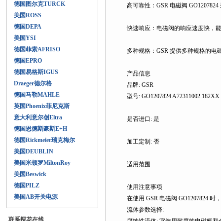
德国图尔克TURCK
高可靠性：GSR 电磁阀 GO12078
美国ROSS
德国DEPA
快速响应：电磁阀的响应速度快
美国YSI
德国菲索AFRISO
多种规格：GSR 提供多种规格的电磁
德国EPRO
德国易格斯IGUS
产品信息
Draeger德尔格
品牌: GSR
德国马勒MAHLE
型号: GO1207824 A72311002.182XX G
英国Phoenix菲尼克斯
意大利意尔创Eltra
是否进口: 是
德国恩德斯豪斯E+H
德国Rickmeier瑞克梅尔
加工定制: 否
美国DEUBLIN
美国米顿罗MiltonRoy
适用范围
美国Beswick
德国PILZ
使用注意事项
美国AB开关电源
在使用 GSR 电磁阀 GO1207824 时
流体参数选择:
联系探花在线