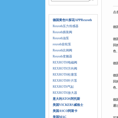
产品目录
点击次
德国黄色91探花APPRexroth
大
Rexroth压力传感器
德
Rexroth插装阀
Rexroth油泵
德
rexroth齿轮泵
回
Rexroth比例阀
色
Rexroth变频器
REXROTH电磁阀
德
REXROTH方向阀
REXROTH柱塞泵
德
REXROTH叶片泵
回
REXROTH气缸
色
REXROTH放大器
意大利ATOS阿托斯
德国
美国VICKERS威格士
通过
美国ASCO阿斯卡
美国MAC
可