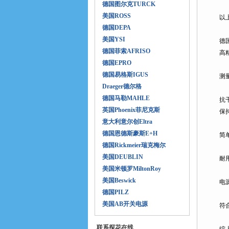
德国图尔克TURCK
美国ROSS
以上
德国DEPA
美国YSI
德国
德国菲索AFRISO
高精
德国EPRO
德国易格斯IGUS
测量
Draeger德尔格
德国马勒MAHLE
抗
英国Phoenix菲尼克斯
保持
意大利意尔创Eltra
德国恩德斯豪斯E+H
简单
德国Rickmeier瑞克梅尔
美国DEUBLIN
耐用
美国米顿罗MiltonRoy
美国Beswick
电源
德国PILZ
美国AB开关电源
符合
联系探花在线