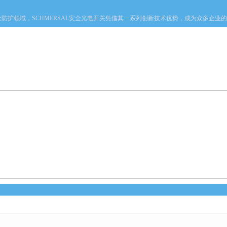
域，SCHMERSAL安全光电开关凭借其一系列创新技术优势，成为众多企业的选择
产品中心
新闻中心
资料下载
技术文章
章