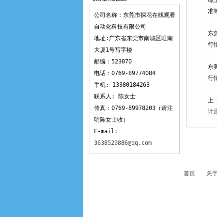
综上
观看
准等
公司名称：东莞市探花在线观看
自动化科技有限公司
东
地址:广东省东莞市南城区旺南
行
大厦1号写字楼
邮编：523070
东
电话：0769-89774084
行
手机: 13380184263
联系人: 陈女士
上一
传真：0769-89978203（请注
计
明陈女士收）
E-mail:
3638529886@qq.com
首页
关