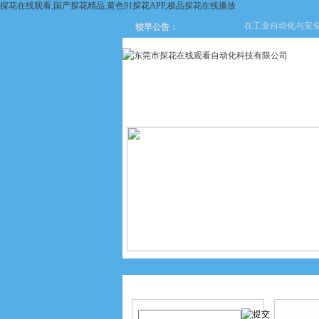
探花在线观看,国产探花精品,黄色91探花APP,极品探花在线播放
在工业自动化与安全防护领
较早公告：
网站首页
关于探花在线观看
产品搜索
技术文