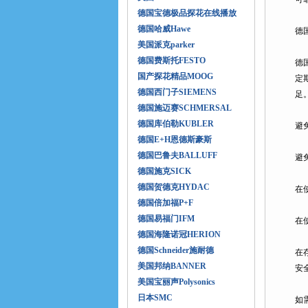
德国宝德极品探花在线播放
德国哈威Hawe
德
美国派克parker
德国费斯托FESTO
德国
国产探花精品MOOG
定期
德国西门子SIEMENS
足
德国施迈赛SCHMERSAL
德国库伯勒KUBLER
避免
德国E+H恩德斯豪斯
德国巴鲁夫BALLUFF
避免
德国施克SICK
德国贺德克HYDAC
在使
德国倍加福P+F
德国易福门IFM
在使
德国海隆诺冠HERION
德国Schneider施耐德
在存
美国邦纳BANNER
安全
美国宝丽声Polysonics
日本SMC
如需