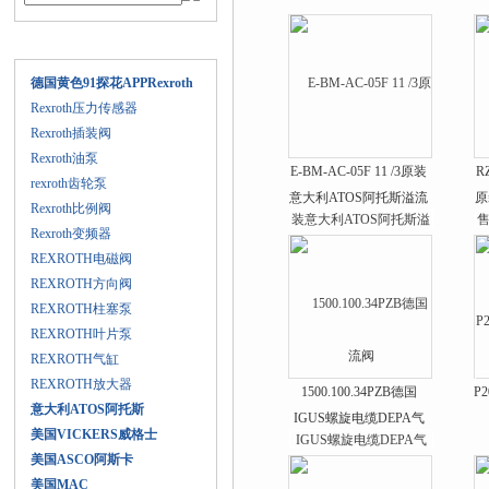
产品目录
德国黄色91探花APPRexroth
Rexroth压力传感器
Rexroth插装阀
Rexroth油泵
E-BM-AC-05F 11 /3原装
R
rexroth齿轮泵
意大利ATOS阿托斯溢流
原
Rexroth比例阀
阀
Rexroth变频器
REXROTH电磁阀
REXROTH方向阀
REXROTH柱塞泵
REXROTH叶片泵
REXROTH气缸
REXROTH放大器
1500.100.34PZB德国
P2
意大利ATOS阿托斯
IGUS螺旋电缆DEPA气
美国VICKERS威格士
动隔膜泵
美国ASCO阿斯卡
美国MAC