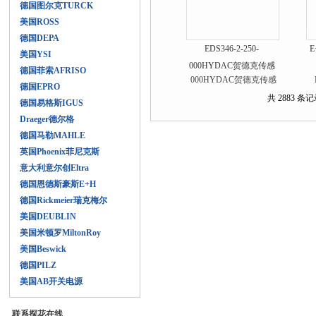
德国图尔克TURCK
美国ROSS
德国DEPA
EDS346-2-250-
美国YSI
000HYDAC贺德克传感
德国菲索AFRISO
器德国厂家直供
德国EPRO
共 2883 条记录
德国易格斯IGUS
Draeger德尔格
德国马勒MAHLE
英国Phoenix菲尼克斯
意大利意尔创Eltra
德国恩德斯豪斯E+H
德国Rickmeier瑞克梅尔
美国DEUBLIN
美国米顿罗MiltonRoy
美国Beswick
德国PILZ
美国AB开关电源
联系探花在线