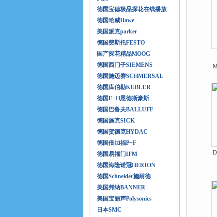
德国宝德极品探花在线播放
德国哈威Hawe
美国派克parker
德国费斯托FESTO
国产探花精品MOOG
德国西门子SIEMENS
德国施迈赛SCHMERSAL
德国库伯勒KUBLER
德国E+H恩德斯豪斯
德国巴鲁夫BALLUFF
德国施克SICK
德国贺德克HYDAC
德国倍加福P+F
德国易福门IFM
德国海隆诺冠HERION
德国Schneider施耐德
美国邦纳BANNER
美国宝丽声Polysonics
日本SMC