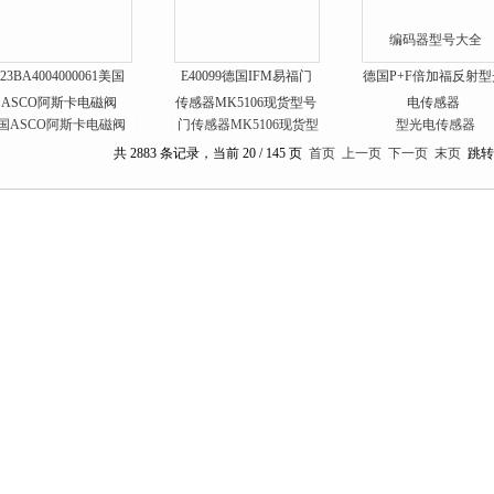
E23BA4004000061美国
E40099德国IFM易福门
德国P+F倍加福反射型
ASCO阿斯卡电磁阀
传感器MK5106现货型号
电传感器
8320G013DC24V
共 2883 条记录，当前 20 / 145 页
首页
上一页
下一页
末页
跳转