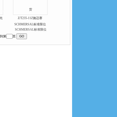
光
Z/T235-11Z施迈赛
SCHMERSAL标准限位
开关
到第
页