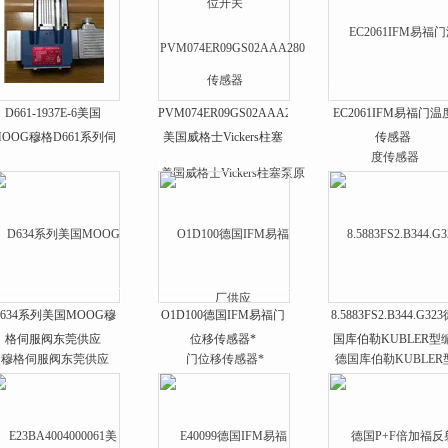
D661-1937E-6美国
PVM074ER09GS02AAA280
EC2061IFM易福门温
MOOG穆格D661系列伺
美国威格士Vickers柱塞
传感器
服阀
泵原厂供应
D634系列美国MOOG穆
O1D100德国IFM易福门
8.5883FS2.B344.G32
格伺服阀东莞供应
位移传感器*
国库伯勒KUBLER型
码器型号大全