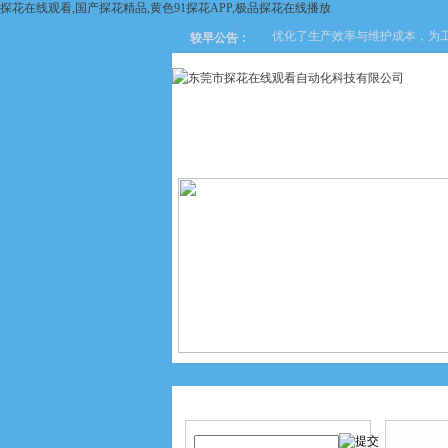
探花在线观看,国产探花精品,黄色91探花APP,极品探花在线播放
企业的选择。这些优势不仅提升了设备的安全性，还优化了生产效率与维护成本，为
较早公告：
网站首页
关于探花在线观看
产品搜索
产品中