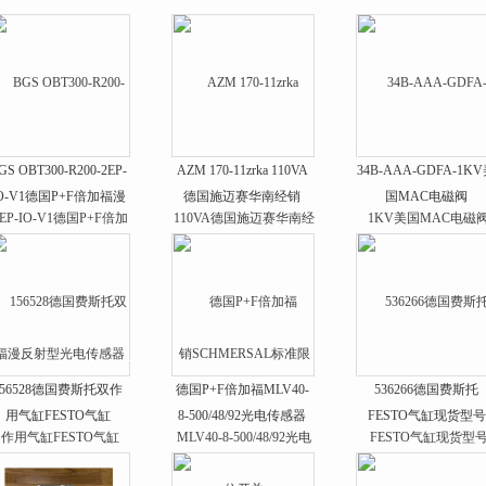
GS OBT300-R200-2EP-
AZM 170-11zrka 110VA
34B-AAA-GDFA-1K
O-V1德国P+F倍加福漫
德国施迈赛华南经销
国MAC电磁阀
反射型光电传感器
SCHMERSAL标准限位
开关
156528德国费斯托双作
德国P+F倍加福MLV40-
536266德国费斯托
用气缸FESTO气缸
8-500/48/92光电传感器
FESTO气缸现货型号