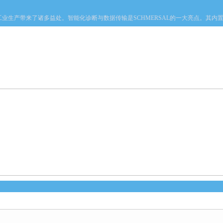
工业生产带来了诸多益处。智能化诊断与数据传输是SCHMERSAL的一大亮点。其内置
产品中心
新闻中心
资料下载
技术文章
心