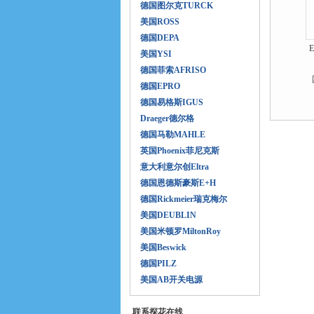
德国图尔克TURCK
美国ROSS
德国DEPA
美国YSI
德国菲索AFRISO
德国EPRO
德国易格斯IGUS
Draeger德尔格
德国马勒MAHLE
英国Phoenix菲尼克斯
意大利意尔创Eltra
德国恩德斯豪斯E+H
德国Rickmeier瑞克梅尔
美国DEUBLIN
美国米顿罗MiltonRoy
美国Beswick
德国PILZ
美国AB开关电源
联系探花在线