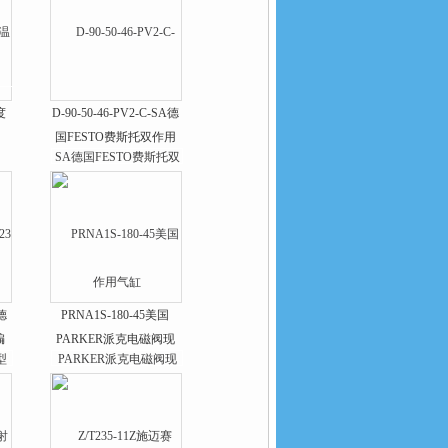
度
D-90-50-46-PV2-C-SA德
国FESTO费斯托双作用
气缸
3德
PRNA1S-180-45美国
编
PARKER派克电磁阀现
货