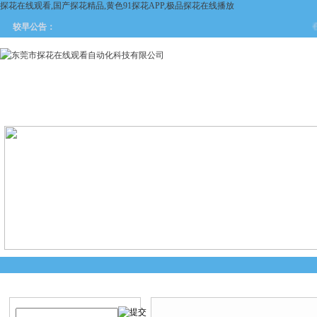
探花在线观看,国产探花精品,黄色91探花APP,极品探花在线播放
在
较早公告：
网站首页
关于探花在线观看
产品中心
新闻中
产品搜索
产品中心