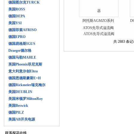
德国图尔克TURCK
美国ROSS
德国DEPA
阿托斯AGMZO系列
D
美国YSI
ATOS先导式溢流阀
德国菲索AFRISO
德国EPRO
共 2883 条记录
德国易格斯IGUS
Draeger德尔格
德国马勒MAHLE
英国Phoenix菲尼克斯
意大利意尔创Eltra
德国恩德斯豪斯E+H
德国Rickmeier瑞克梅尔
美国DEUBLIN
美国米顿罗MiltonRoy
美国Beswick
德国PILZ
美国AB开关电源
联系探花在线