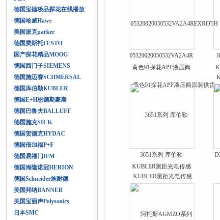
德国宝德极品探花在线播放
德国哈威Hawe
美国派克parker
德国费斯托FESTO
国产探花精品MOOG
05320020050532VA2A4REXROTH
德国西门子SIEMENS
黄色91探花APP液压阀
德国施迈赛SCHMERSAL
原装供货
德国库伯勒KUBLER
德国E+H恩德斯豪斯
德国巴鲁夫BALLUFF
德国施克SICK
德国贺德克HYDAC
德国倍加福P+F
3651系列 库伯勒
D
德国易福门IFM
KUBLER测距光电传感
德国海隆诺冠HERION
器
德国Schneider施耐德
美国邦纳BANNER
美国宝丽声Polysonics
日本SMC