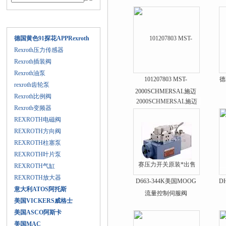
产品目录
德国黄色91探花APPRexroth
Rexroth压力传感器
Rexroth插装阀
Rexroth油泵
101207803 MST-
德
rexroth齿轮泵
2000SCHMERSAL施迈
Rexroth比例阀
赛压力开关原装*出售
Rexroth变频器
REXROTH电磁阀
REXROTH方向阀
REXROTH柱塞泵
REXROTH叶片泵
REXROTH气缸
REXROTH放大器
D663-344K美国MOOG
D
意大利ATOS阿托斯
流量控制伺服阀
美国VICKERS威格士
美国ASCO阿斯卡
美国MAC