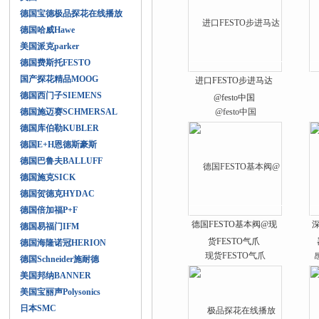
德国宝德极品探花在线播放
德国哈威Hawe
美国派克parker
德国费斯托FESTO
国产探花精品MOOG
进口FESTO步进马达
德国西门子SIEMENS
@festo中国
德国施迈赛SCHMERSAL
德国库伯勒KUBLER
德国E+H恩德斯豪斯
德国巴鲁夫BALLUFF
德国施克SICK
德国贺德克HYDAC
德国倍加福P+F
德国FESTO基本阀@现
德国易福门IFM
货FESTO气爪
德国海隆诺冠HERION
德国Schneider施耐德
美国邦纳BANNER
美国宝丽声Polysonics
日本SMC