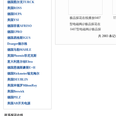
德国图尔克TURCK
美国ROSS
德国DEPA
极品探花在线播放0407
T
美国YSI
型电磁阀@极品探花在
德国菲索AFRISO
线播放0344型电磁阀
德国EPRO
共 2883 条记录
德国易格斯IGUS
Draeger德尔格
德国马勒MAHLE
英国Phoenix菲尼克斯
意大利意尔创Eltra
德国恩德斯豪斯E+H
德国Rickmeier瑞克梅尔
美国DEUBLIN
美国米顿罗MiltonRoy
美国Beswick
德国PILZ
美国AB开关电源
联系探花在线