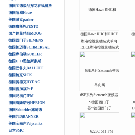
德国宝德极品探花在线播放
德国哈威Hawe
美国派克parker
德国费斯托FESTO
国产探花精品MOOG
德国Hawe RHC和RHCE
德
德国西门子SIEMENS
型液控螺旋插装式单向
德国施迈赛SCHMERSAL
阀
德国库伯勒KUBLER
德国E+H恩德斯豪斯
德国巴鲁夫BALLUFF
德国施克SICK
德国贺德克HYDAC
德国倍加福P+F
6SE系列Siemensb变频器
德国易福门IFM
*/德国西门子
D
德国海隆诺冠HERION
德国Schneider施耐德
美国邦纳BANNER
美国宝丽声Polysonics
日本SMC