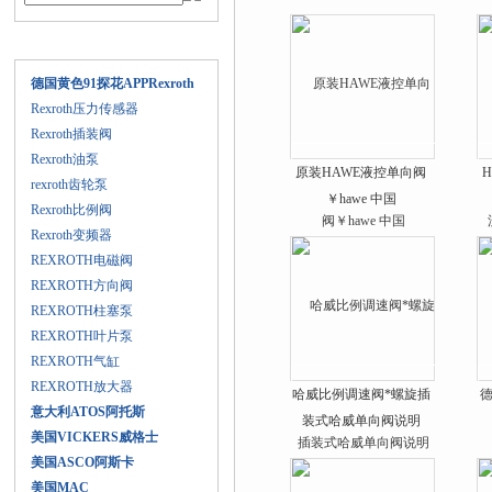
产品目录
德国黄色91探花APPRexroth
Rexroth压力传感器
Rexroth插装阀
Rexroth油泵
原装HAWE液控单向阀
rexroth齿轮泵
￥hawe 中国
Rexroth比例阀
Rexroth变频器
REXROTH电磁阀
REXROTH方向阀
REXROTH柱塞泵
REXROTH叶片泵
REXROTH气缸
REXROTH放大器
哈威比例调速阀*螺旋插
德
意大利ATOS阿托斯
装式哈威单向阀说明
美国VICKERS威格士
美国ASCO阿斯卡
美国MAC