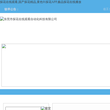
探花在线观看,国产探花精品,黄色91探花APP,极品探花在线播放
在工业自
较早公告：
网站首页
关于探花在线观看
产品中心
新闻中
产品搜索
产品中心