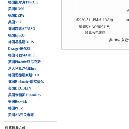
德国图尔克TURCK
美国ROSS
德国DEPA
6223C-511-PM-611DA电
k
美国YSI
磁阀&MAC6000系列
德国菲索AFRISO
德国EPRO
共 2882 条记录
德国易格斯IGUS
Draeger德尔格
德国马勒MAHLE
英国Phoenix菲尼克斯
意大利意尔创Eltra
德国恩德斯豪斯E+H
德国Rickmeier瑞克梅尔
美国DEUBLIN
美国米顿罗MiltonRoy
美国Beswick
德国PILZ
美国AB开关电源
联系探花在线