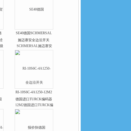
德
SE40德国SCHMERSAL
经
施迈赛安全边沿开关
RI-10S6C-4A1250-12M2
国
德国进口TURCK编码器
图尔克*