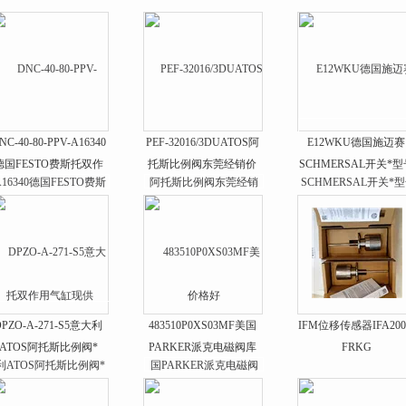
NC-40-80-PPV-A16340
PEF-32016/3DUATOS阿
E12WKU德国施迈赛
德国FESTO费斯托双作
托斯比例阀东莞经销价
SCHMERSAL开关*型
用气缸现供
格好
DPZO-A-271-S5意大利
483510P0XS03MF美国
IFM位移传感器IFA200
ATOS阿托斯比例阀*
PARKER派克电磁阀库
FRKG
存