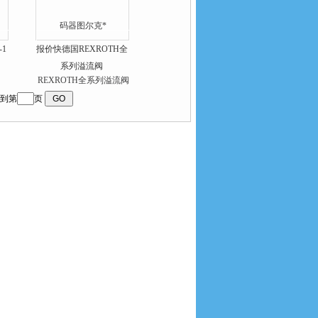
-1
报价快德国REXROTH全
系列溢流阀
到第
页