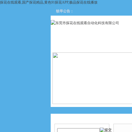
探花在线观看,国产探花精品,黄色91探花APP,极品探花在线播放
较早公告：
网站首页
关于探花在线观看
产品搜索
产品中