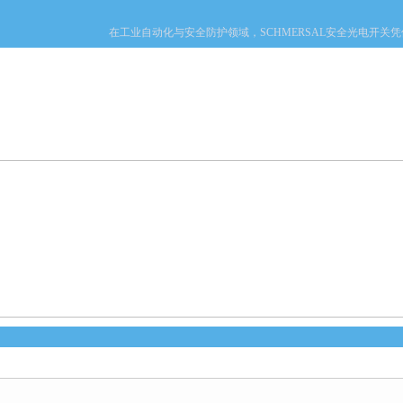
在工业自动化与安全防护领域，SCHMERSAL安全光电开关凭借
产品中心
新闻中心
资料下载
技术文章
心