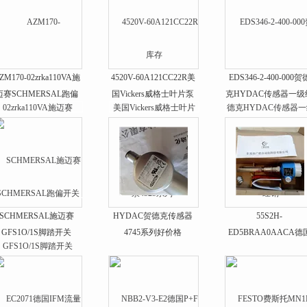
ZM170-02zrka110VA施
4520V-60A121CC22R美
EDS346-2-400-000贺
迈赛SCHMERSAL跑偏
国Vickers威格士叶片泵
克HYDAC传感器一级
开关
4525系列*
销
SCHMERSAL施迈赛
HYDAC贺德克传感器
55S2H-
GFS1O/1S脚踏开关
4745系列好价格
ED5BRAA0AACA德
E+H流量计全系列*