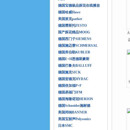
德国宝德极品探花在线播放
德国哈威Hawe
美国派克parker
德国费斯托FESTO
国产探花精品MOOG
A
德国西门子SIEMENS
德国施迈赛SCHMERSAL
德国库伯勒KUBLER
德国E+H恩德斯豪斯
德国巴鲁夫BALLUFF
德国施克SICK
德国贺德克HYDAC
德国倍加福P+F
德国易福门IFM
德国海隆诺冠HERION
德国Schneider施耐德
美国邦纳BANNER
美国宝丽声Polysonics
日本SMC