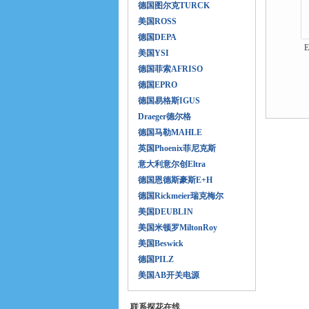
德国图尔克TURCK
美国ROSS
德国DEPA
美国YSI
德国菲索AFRISO
德国EPRO
德国易格斯IGUS
Draeger德尔格
德国马勒MAHLE
英国Phoenix菲尼克斯
意大利意尔创Eltra
德国恩德斯豪斯E+H
德国Rickmeier瑞克梅尔
美国DEUBLIN
美国米顿罗MiltonRoy
美国Beswick
德国PILZ
美国AB开关电源
联系探花在线