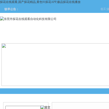
探花在线观看,国产探花精品,黄色91探花APP,极品探花在线播放
在工业自
较早公告：
网站首页
关于探花在线观看
产品中心
新闻中
产品搜索
产品中心