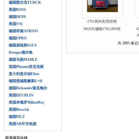
德国图尔克TURCK
美国ROSS
德国DEPA
J761系列东莞经销
美国YSI
MOOG穆格J761-003伺
德国菲索AFRISO
服阀
德国EPRO
共 2883 条记录
德国易格斯IGUS
Draeger德尔格
德国马勒MAHLE
英国Phoenix菲尼克斯
意大利意尔创Eltra
德国恩德斯豪斯E+H
德国Rickmeier瑞克梅尔
美国DEUBLIN
美国米顿罗MiltonRoy
美国Beswick
德国PILZ
美国AB开关电源
联系探花在线