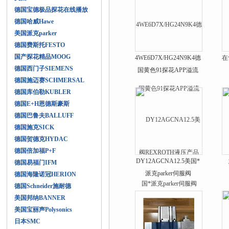
德国宝德极品探花在线播放
德国哈威Hawe
美国派克parker
德国费斯托FESTO
国产探花精品MOOG
4WE6D7X/HG24N9K4德
在
德国西门子SIEMENS
国黄色91探花APP溢流
德国施迈赛SCHMERSAL
阀REXROTH液压产品
德国库伯勒KUBLER
德国E+H恩德斯豪斯
德国巴鲁夫BALLUFF
德国施克SICK
德国贺德克HYDAC
德国倍加福P+F
DY12AGCNA12.5美国*
德国易福门IFM
派克parker伺服阀
德国海隆诺冠HERION
德国Schneider施耐德
美国邦纳BANNER
美国宝丽声Polysonics
日本SMC