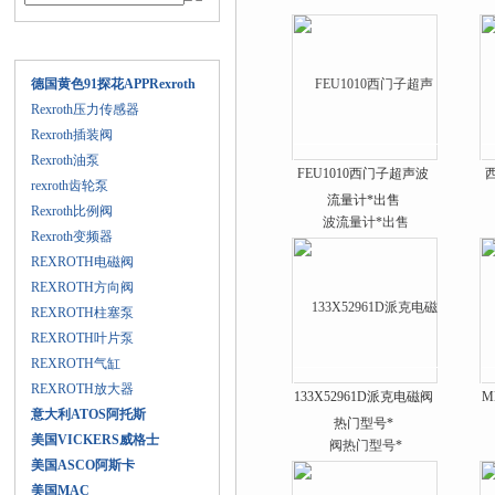
产品目录
德国黄色91探花APPRexroth
Rexroth压力传感器
Rexroth插装阀
Rexroth油泵
FEU1010西门子超声波
rexroth齿轮泵
流量计*出售
Rexroth比例阀
Rexroth变频器
REXROTH电磁阀
REXROTH方向阀
REXROTH柱塞泵
REXROTH叶片泵
REXROTH气缸
REXROTH放大器
133X52961D派克电磁阀
M
意大利ATOS阿托斯
热门型号*
美国VICKERS威格士
美国ASCO阿斯卡
美国MAC