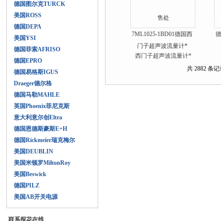
德国图尔克TURCK
美国ROSS
德国DEPA
7ML1025-1BD01德国西
德
美国YSI
门子超声波流量计*
德国菲索AFRISO
德国EPRO
共 2882 条记录
德国易格斯IGUS
Draeger德尔格
德国马勒MAHLE
英国Phoenix菲尼克斯
意大利意尔创Eltra
德国恩德斯豪斯E+H
德国Rickmeier瑞克梅尔
美国DEUBLIN
美国米顿罗MiltonRoy
美国Beswick
德国PILZ
美国AB开关电源
联系探花在线