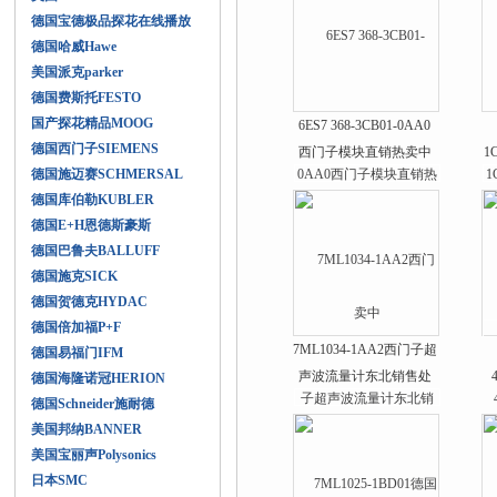
德国宝德极品探花在线播放
德国哈威Hawe
美国派克parker
德国费斯托FESTO
国产探花精品MOOG
6ES7 368-3CB01-0AA0
德国西门子SIEMENS
西门子模块直销热卖中
1
德国施迈赛SCHMERSAL
德国库伯勒KUBLER
德国E+H恩德斯豪斯
德国巴鲁夫BALLUFF
德国施克SICK
德国贺德克HYDAC
德国倍加福P+F
7ML1034-1AA2西门子超
德国易福门IFM
声波流量计东北销售处
德国海隆诺冠HERION
德国Schneider施耐德
美国邦纳BANNER
美国宝丽声Polysonics
日本SMC