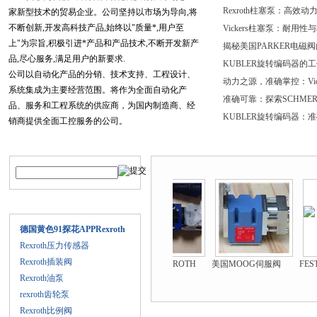
Rexroth柱塞泵：高
家新型技术的贸易企业。公司坚持以市场为导向,将
不断创新,开发高科技产品,始终以"质量*,用户至
Vickers柱塞泵：
上"为宗旨,积极引进*产品和产品技术,不断开发新产
品,尽心服务,满足用户的新要求.
KUBLER旋转编码器的
公司以自动化产品的分销、技术支持、工程设计、
系统集成为主要经营范围。将作为全面自动化产
品、服务和工程系统的供应商，为国内制造商、经
销商提供全面工控服务的公司。
我公司专业经销产品，以工业自动化为主营，集科
产品搜索
产品推荐
工贸于一体的全民科研开发，技术改造，工程服务
工业领域的稳定力量：R
为中心。探花在线观看真诚的希望能在产品销售、
采购、工程项目承接，系统开发方面能于贵公司开
展多方面地合作。
产品目录
我公司主做的优势品牌：德国FESTO气动元... ..
详
德国黄色91探花APPRexroth
细内容
Rexroth压力传感器
Rexroth插装阀
美国MOOG国内总经销穆格伺服阀*
DPZO系列ATOS意大利*销售
BOSCH-REXROTH气动产品销售
美国MOOG伺服阀东莞热卖现货
Rexroth油泵
rexroth齿轮泵
Rexroth比例阀