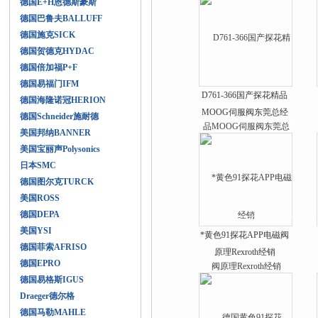
德国E+H恩德斯豪斯
德国巴鲁夫BALLUFF
德国施克SICK
德国贺德克HYDAC
德国倍加福P+F
德国易福门IFM
D761-366国产探花精品
德国海隆诺冠HERION
MOOG伺服阀东莞总经
德国Schneider施耐德
销
美国邦纳BANNER
美国宝丽声Polysonics
日本SMC
德国图尔克TURCK
美国ROSS
德国DEPA
美国YSI
*黄色91探花APP电磁阀
德国菲索AFRISO
原理Rexroth经销
德国EPRO
德国易格斯IGUS
Draeger德尔格
德国马勒MAHLE