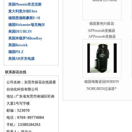
英国Phoenix菲尼克斯
意大利意尔创Eltra
德国恩德斯豪斯E+H
德国黄色91探花
德国Rickmeier瑞克梅尔
APPrexroth变频器
美国DEUBLIN
美国米顿罗MiltonRoy
美国Beswick
德国PILZ
美国AB开关电源
联系探花在线
观看
德国海隆诺冠HERION
公司名称：东莞市探花在线观看
NORGREN过滤器*
自动化科技有限公司
地址:广东省东莞市南城区旺南
大厦1号写字楼
邮编：523070
电话：0769-89774084
手机: 13380184263
联系人: 陈女士