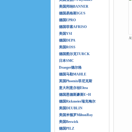
美国邦纳BANNER
德国易格斯IGUS
德国EPRO
德国菲索AFRISO
美国YSI
A
德国DEPA
美国ROSS
德国图尔克TURCK
日本SMC
Draeger德尔格
德国马勒MAHLE
英国Phoenix菲尼克斯
意大利意尔创Eltra
德国恩德斯豪斯E+H
德国Rickmeier瑞克梅尔
美国DEUBLIN
美国米顿罗MiltonRoy
美国Beswick
德国PILZ