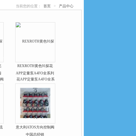
当前您的位置：
首页
>
产品中心
花
REXROTH黄色91探花
阀
APP定量泵A4FO全系列
流
意大利ATOS方向控制阀
中国总经销