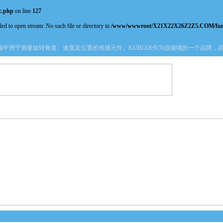
c.php
on line
127
ed to open stream: No such file or directory in
/www/wwwroot/X21X22X26Z2Z5.COM/fun
用于测量旋转角度、速度及位置的传感元件。KUBLER作为该领域的一个品牌，其
产品中心
新闻中心
资料下载
技术文章