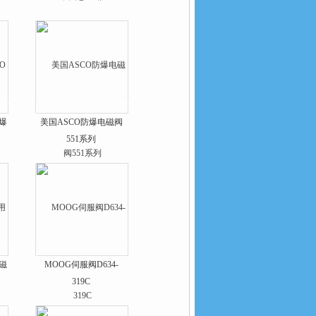
爆
美国ASCO防爆电磁阀
551系列
磁
MOOG伺服阀D634-
319C