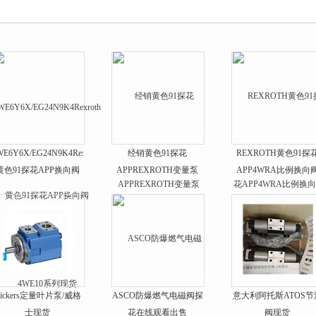
心
WE6Y6X/EG24N9K4Rexroth
经销黄色91探花
REXROTH黄色91探
黄色91探花APP换向阀
APPREXROTH变量泵
APP4WRA比例换向
4WE10系列现货
ickers定量叶片泵/威格
ASCO防爆燃气电磁阀探
意大利阿托斯ATOS节
士现货
花在线观看出售
阀现货