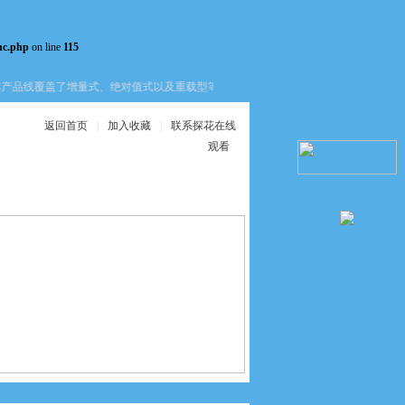
c.php
on line
115
产品线覆盖了增量式、绝对值式以及重载型等多种类型。对于现场工程师而言，面对一
返回首页
|
加入收藏
|
联系探花在线
观看
在线服务
联系探花在线观看