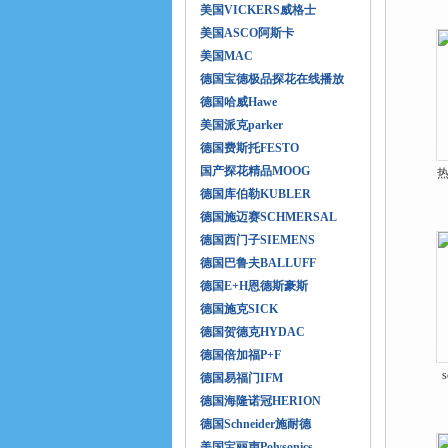
美国VICKERS威格士
美国ASCO阿斯卡
美国MAC
德国宝德极品探花在线播放
德国哈威Hawe
美国派克parker
德国费斯托FESTO
国产探花精品MOOG
热
德国库伯勒KUBLER
德国施迈赛SCHMERSAL
德国西门子SIEMENS
德国巴鲁夫BALLUFF
德国E+H恩德斯豪斯
德国施克SICK
德国贺德克HYDAC
德国倍加福P+F
德国易福门IFM
德国海隆诺冠HERION
德国Schneider施耐德
美国宝丽声Polysonics